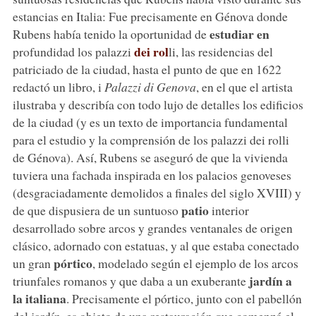
estancias en Italia: Fue precisamente en Génova donde
estudiar en
Rubens había tenido la oportunidad de
dei rol
profundidad los palazzi
li, las residencias del
patriciado de la ciudad, hasta el punto de que en 1622
redactó un libro, i
Palazzi di Genova
, en el que el artista
ilustraba y describía con todo lujo de detalles los edificios
de la ciudad (y es un texto de importancia fundamental
para el estudio y la comprensión de los palazzi dei rolli
de Génova). Así, Rubens se aseguró de que la vivienda
tuviera una fachada inspirada en los palacios genoveses
(desgraciadamente demolidos a finales del siglo XVIII) y
patio
de que dispusiera de un suntuoso
interior
desarrollado sobre arcos y grandes ventanales de origen
clásico, adornado con estatuas, y al que estaba conectado
pórtico
un gran
, modelado según el ejemplo de los arcos
jardín a
triunfales romanos y que daba a un exuberante
la italiana
. Precisamente el pórtico, junto con el pabellón
del jardín, es objeto de una restauración que comenzó el