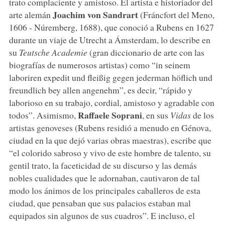
trato complaciente y amistoso. El artista e historiador del
Joachim von Sandrart
arte alemán
(Fráncfort del Meno,
1606 - Núremberg, 1688), que conoció a Rubens en 1627
durante un viaje de Utrecht a Ámsterdam, lo describe en
su
Teutsche Academie
(gran diccionario de arte con las
biografías de numerosos artistas) como “in seinem
laboriren expedit und fleißig gegen jederman höflich und
freundlich bey allen angenehm”, es decir, “rápido y
laborioso en su trabajo, cordial, amistoso y agradable con
Raffaele Soprani
todos”. Asimismo,
, en sus
Vidas
de los
artistas genoveses (Rubens residió a menudo en Génova,
ciudad en la que dejó varias obras maestras), escribe que
“el colorido sabroso y vivo de este hombre de talento, su
gentil trato, la faceticidad de su discurso y las demás
nobles cualidades que le adornaban, cautivaron de tal
modo los ánimos de los principales caballeros de esta
ciudad, que pensaban que sus palacios estaban mal
equipados sin algunos de sus cuadros”. E incluso, el