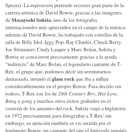
Spezia). La exposición pretende recorrer gran parte de la
carrera artística de David Bowie, gracias a las imágenes
Masayoshi Sukita
de
, uno de los fotógrafos
internacionales más apreciados en el campo de la música:
además de David Bowie, ha trabajado con estrellas de la
talla de Billy Idol, Iggy Pop, Ray Charles, Chuck Berry,
Joe Strummer, Cindy Lauper y Marc Bolan. Sukita y
Bowie se conocieron precisamente gracias a la ayuda
“indirecta” de Marc Bolan, el legendario cantante de T-
Rex: el grupo que, podemos decir sin aventurarnos
glam rock
demasiado, inventó el
que iba a influir
considerablemente en el propio Bowie. Para decirlo sin
rodeos, T-Rex son los de
20th Century Boy
,
Hot Love
,
Bang a gong
y muchos otros éxitos grabados en el
corazón de los amantes del rock. Sukita viajó a Inglaterra
en 1972 precisamente para fotografiar a T-Rex: sin
embargo, su atención también se vio atraída por el
fenómeno Bowie, un cantante del que el fotógrafo japonés