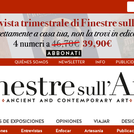
QUIÉNES SOMOS
NEWSLETTER
INFO
PUBLICI
S DE EXPOSICIONES
OPINIONES
VIAJAR
DESI
ones
Entrevistas
Enfocar
Artesania
Publicac