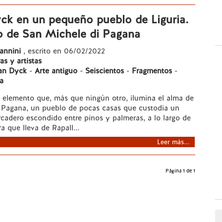
ck en un pequeño pueblo de Liguria.
jo de San Michele di Pagana
annini
, escrito en 06/02/2022
as y artistas
an Dyck
-
Arte antiguo
-
Seiscientos
-
Fragmentos
-
ia
el elemento que, más que ningún otro, ilumina el alma de
 Pagana, un pueblo de pocas casas que custodia un
adero escondido entre pinos y palmeras, a lo largo de
ra que lleva de Rapall...
Leer más...
Página 1 de 1