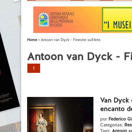
Home
Antoon van Dyck - Finestre sull'Arte
Antoon van Dyck - Fin
1
Van Dyck e
encanto de
por
Federico Gi
Categorías:
Res
Tags:
Antoon v