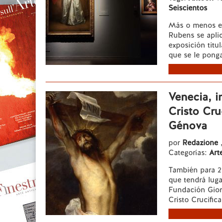
Seiscientos
Más o menos el
Rubens se apli
exposición titu
que se le ponga
Venecia, i
Cristo Cru
Génova
por
Redazione
Categorías:
Art
También para 20
que tendrá lug
Fundación Giorg
Cristo Crucific