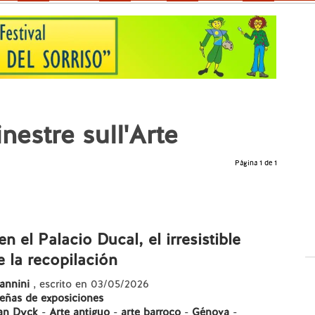
estre sull'Arte
Página 1 de 1
n el Palacio Ducal, el irresistible
 la recopilación
annini
, escrito en 03/05/2026
eñas de exposiciones
an Dyck
-
Arte antiguo
-
arte barroco
-
Génova
-