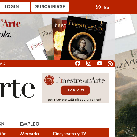
LOGIN
SUSCRIBIRSE
ES
DAD
GN
EMPLEO
ión
Mercado
Cine, teatro y TV