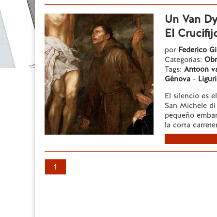
Un Van Dy
El Crucifi
por
Federico Gi
Categorías:
Obr
Tags:
Antoon v
Génova
-
Ligur
El silencio es 
San Michele di
pequeño embarc
la corta carrete
1