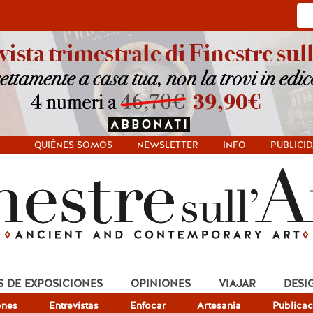
QUIÉNES SOMOS
NEWSLETTER
INFO
PUBLICI
S DE EXPOSICIONES
OPINIONES
VIAJAR
DESI
ones
Entrevistas
Enfocar
Artesania
Publicac