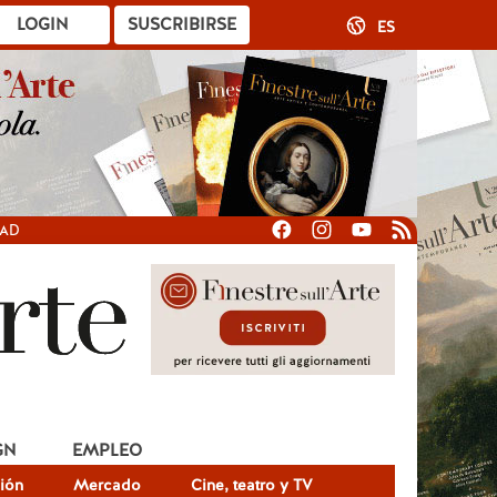
LOGIN
SUSCRIBIRSE
ES
DAD
GN
EMPLEO
ión
Mercado
Cine, teatro y TV