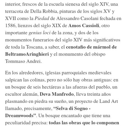
interior, frescos de la escuela sienesa del siglo XIV, una
terracota de Della Robbia, pinturas de los siglos XV y
XVII como la
Piedad
de Alessandro Casolani fechada en
Amos Cassioli
1586, lienzos del siglo XIX de
, otro
importante
genius loci
de la zona, y dos de los
monumentos funerarios del siglo XIV más significativos
cenotafio de mármol de
de toda la Toscana, a saber, el
Beltramo
Aringhieri
y el monumento del obispo
Tommaso Andrei.
En los alrededores, iglesias parroquiales medievales
salpican las colinas, pero no sólo hay obras antiguas: en
un bosque de seis hectáreas a las afueras del pueblo, un
Deva Manfredo
escultor alemán,
, lleva treinta años
plasmando en piedra su sueño, un proyecto de Land Art
“Selva di Sogno -
llamado, precisamente,
Dreamwoods”
. Un bosque encantado que tiene una
todas las obras que lo componen
peculiaridad precisa: