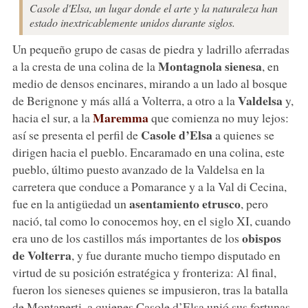
Casole d'Elsa, un lugar donde el arte y la naturaleza han
estado inextricablemente unidos durante siglos.
Un pequeño grupo de casas de piedra y ladrillo aferradas
Montagnola sienesa
a la cresta de una colina de la
, en
medio de densos encinares, mirando a un lado al bosque
Valdelsa
de Berignone y más allá a Volterra, a otro a la
y,
Maremma
hacia el sur, a la
que comienza no muy lejos:
Casole d’Elsa
así se presenta el perfil de
a quienes se
dirigen hacia el pueblo. Encaramado en una colina, este
pueblo, último puesto avanzado de la Valdelsa en la
carretera que conduce a Pomarance y a la Val di Cecina,
asentamiento etrusco
fue en la antigüedad un
, pero
nació, tal como lo conocemos hoy, en el siglo XI, cuando
obispos
era uno de los castillos más importantes de los
de Volterra
, y fue durante mucho tiempo disputado en
virtud de su posición estratégica y fronteriza: Al final,
fueron los sieneses quienes se impusieron, tras la batalla
de Montaperti, a quienes Casole d’Elsa unió sus fortunas