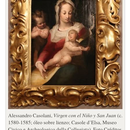
Alessandro Casolani,
Virgen con el Niño y San Juan
(c.
1580-1585; óleo sobre lienzo; Casole d’Elsa, Museo
Civico e Archeologico della Collegiata). Foto Créditos