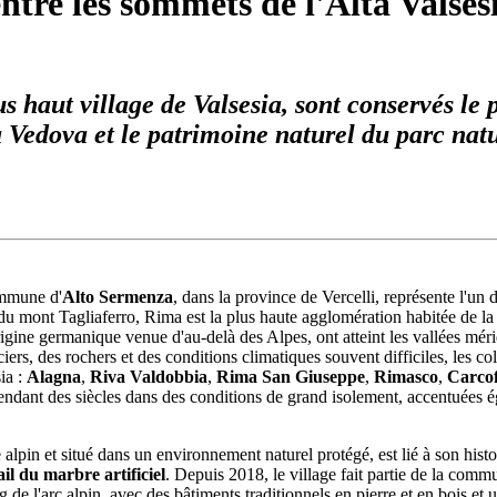
ntre les sommets de l'Alta Valse
s haut village de Valsesia, sont conservés le
 Vedova et le patrimoine naturel du parc natur
commune d'
Alto Sermenza
, dans la province de Vercelli, représente l'un 
du mont Tagliaferro, Rima est la plus haute agglomération habitée de la 
gine germanique venue d'au-delà des Alpes, ont atteint les vallées méri
ciers, des rochers et des conditions climatiques souvent difficiles, les co
ia :
Alagna
,
Riva
Valdobbia
,
Rima San Giuseppe
,
Rimasco
,
Carco
pendant des siècles dans des conditions de grand isolement, accentuées é
lpin et situé dans un environnement naturel protégé, est lié à son histoire
ail du marbre artificiel
. Depuis 2018, le village fait partie de la co
g de l'arc alpin, avec des bâtiments traditionnels en pierre et en bois e