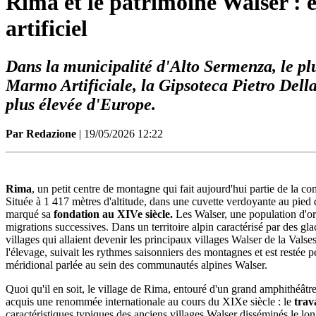
Rima et le patrimoine Walser : e
artificiel
Dans la municipalité d'Alto Sermenza, le plu
Marmo Artificiale, la Gipsoteca Pietro Della
plus élevée d'Europe.
Par Redazione
| 19/05/2026 12:22
Rima
, un petit centre de montagne qui fait aujourd'hui partie de la 
Située à 1 417 mètres d'altitude, dans une cuvette verdoyante au pied 
marqué sa
fondation au XIVe siècle.
Les Walser, une population d'ori
migrations successives. Dans un territoire alpin caractérisé par des gla
villages qui allaient devenir les principaux villages Walser de la Valses
l'élevage, suivait les rythmes saisonniers des montagnes et est restée 
méridional parlée au sein des communautés alpines Walser.
Quoi qu'il en soit, le village de Rima, entouré d'un grand amphithéâtre a
acquis une renommée internationale au cours du XIXe siècle : le
trav
caractéristiques typiques des anciens villages Walser disséminés le lon