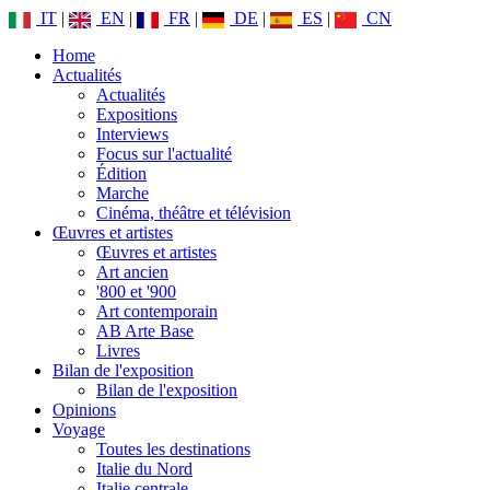
IT
|
EN
|
FR
|
DE
|
ES
|
CN
Home
Actualités
Actualités
Expositions
Interviews
Focus sur l'actualité
Édition
Marche
Cinéma, théâtre et télévision
Œuvres et artistes
Œuvres et artistes
Art ancien
'800 et '900
Art contemporain
AB Arte Base
Livres
Bilan de l'exposition
Bilan de l'exposition
Opinions
Voyage
Toutes les destinations
Italie du Nord
Italie centrale