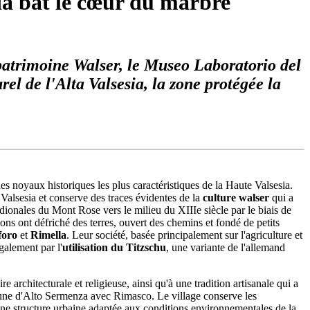
sia bat le cœur du marbre
 patrimoine Walser, le Museo Laboratorio del
el de l'Alta Valsesia, la zone protégée la
des noyaux historiques les plus caractéristiques de la Haute Valsesia.
Valsesia et conserve des traces évidentes de la
culture
walser
qui a
dionales du Mont Rose vers le milieu du XIIIe siècle par le biais de
lons ont défriché des terres, ouvert des chemins et fondé de petits
foro
et
Rimella
. Leur société, basée principalement sur l'agriculture et
galement par l'
utilisation du Titzschu
, une variante de l'allemand
 architecturale et religieuse, ainsi qu'à une tradition artisanale qui a
mmune d'Alto Sermenza avec Rimasco. Le village conserve les
t une structure urbaine adaptée aux conditions environnementales de la