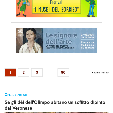
...
1
2
3
80
Pagina 1 di 80
Opere e artisti
Se gli dèi dell'Olimpo abitano un soffitto dipinto
dal Veronese