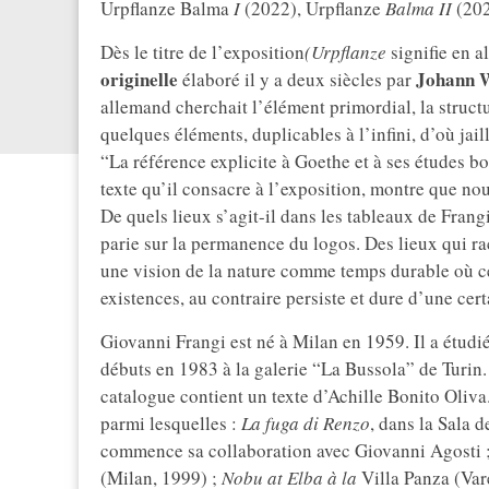
Urpflanze Balma
I
(2022), Urpflanze
Balma II
(202
Dès le titre de l’exposition
(Urpflanze
signifie en a
originelle
Johann W
élaboré il y a deux siècles par
allemand cherchait l’élément primordial, la structu
quelques éléments, duplicables à l’infini, d’où jaill
“La référence explicite à Goethe et à ses études 
texte qu’il consacre à l’exposition, montre que no
De quels lieux s’agit-il dans les tableaux de Fran
parie sur la permanence du logos. Des lieux qui rac
une vision de la nature comme temps durable où ce 
existences, au contraire persiste et dure d’une cer
Giovanni Frangi est né à Milan en 1959. Il a étudié
débuts en 1983 à la galerie “La Bussola” de Turin.
catalogue contient un texte d’Achille Bonito Oliv
parmi lesquelles :
La fuga di Renzo
, dans la Sala
commence sa collaboration avec Giovanni Agosti 
(Milan, 1999) ;
Nobu at Elba à la
Villa Panza (Var