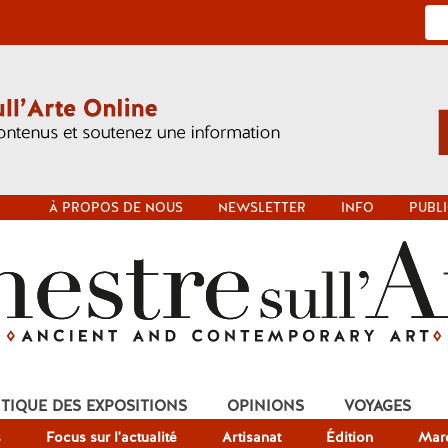
À PROPOS DE NOUS
NEWSLETTER
INFO
PUBLI
ITIQUE DES EXPOSITIONS
OPINIONS
VOYAGES
s
Focus sur l'actualité
Artisanat
Édition
Mar