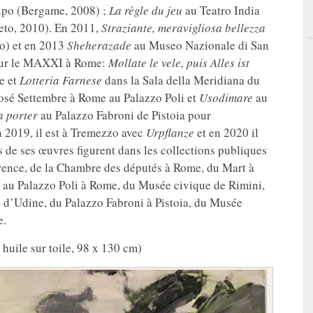
upo (Bergame, 2008) ;
La règle du jeu
au Teatro India
to, 2010). En 2011,
Straziante, meravigliosa bellezza
o) et en 2013
Sheherazade
au Museo Nazionale di San
 pour le MAXXI à Rome:
Mollate le vele, puis Alles ist
e et
Lotteria Farnese
dans la Sala della Meridiana du
osé Settembre à Rome au Palazzo Poli et
Usodimare
au
a porter
au Palazzo Fabroni de Pistoia pour
n 2019, il est à Tremezzo avec
Urpflanze
et en 2020 il
 de ses œuvres figurent dans les collections publiques
orence, de la Chambre des députés à Rome, du Mart à
es au Palazzo Poli à Rome, du Musée civique de Rimini,
 d’Udine, du Palazzo Fabroni à Pistoia, du Musée
e.
 huile sur toile, 98 x 130 cm)