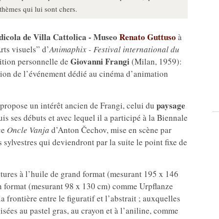
thèmes qui lui sont chers.
dicola de Villa Cattolica - Museo
Renato Guttuso
à
rts visuels” d’
Animaphix - Festival international du
Giovanni Frangi
ition personnelle de
(Milan, 1959):
dition de l’événement dédié au cinéma d’animation
paysage
repropose un intérêt ancien de Frangi, celui du
is ses débuts et avec lequel il a participé à la Biennale
èce
Oncle Vanja
d’Anton Čechov, mise en scène par
sylvestres qui deviendront par la suite le point fixe de
ures à l’huile de grand format (mesurant 195 x 146
n format (mesurant 98 x 130 cm) comme Urpflanze
a frontière entre le figuratif et l’abstrait ; auxquelles
isées au pastel gras, au crayon et à l’aniline, comme