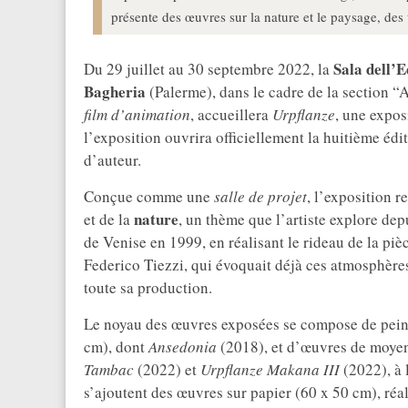
présente des œuvres sur la nature et le paysage, des 
Sala dell’E
Du 29 juillet au 30 septembre 2022, la
Bagheria
(Palerme), dans le cadre de la section “A
film d’animation
, accueillera
Urpflanze
, une expos
l’exposition ouvrira officiellement la huitième é
d’auteur.
Conçue comme une
salle de projet
, l’exposition 
nature
et de la
, un thème que l’artiste explore depu
de Venise en 1999, en réalisant le rideau de la pi
Federico Tiezzi, qui évoquait déjà ces atmosphères 
toute sa production.
Le noyau des œuvres exposées se compose de peint
cm), dont
Ansedonia
(2018), et d’œuvres de moye
Tambac
(2022) et
Urpflanze Makana III
(2022), à l
s’ajoutent des œuvres sur papier (60 x 50 cm), réal