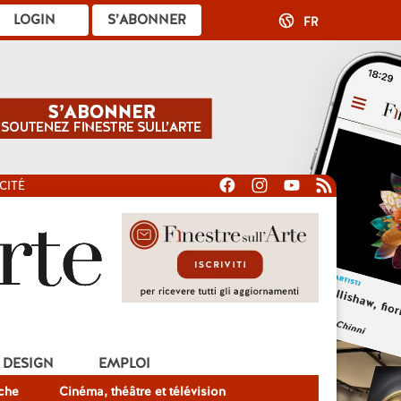
LOGIN
S’ABONNER
FR
CITÉ
DESIGN
EMPLOI
che
Cinéma, théâtre et télévision