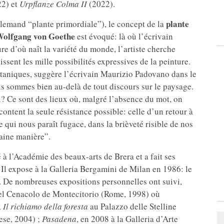
2) et
Urpflanze Colma II
(2022).
plante
llemand “plante primordiale”), le concept de la
olfgang von Goethe
est évoqué: là où l’écrivain
re d’où naît la variété du monde, l’artiste cherche
issent les mille possibilités expressives de la peinture.
botaniques, suggère l’écrivain Maurizio Padovano dans le
us sommes bien au-delà de tout discours sur le paysage.
gi? Ce sont des lieux où, malgré l’absence du mot, on
ontent la seule résistance possible: celle d’un retour à
qui nous paraît fugace, dans la brièveté risible de nos
taine manière”.
 à l’Académie des beaux-arts de Brera et a fait ses
 Il expose à la Galleria Bergamini de Milan en 1986: le
a. De nombreuses expositions personnelles ont suivi,
 del Cenacolo de Montecitorio (Rome, 1998) où
;
Il richiamo della foresta
au Palazzo delle Stelline
ese, 2004) ;
Pasadena
, en 2008 à la Galleria d’Arte