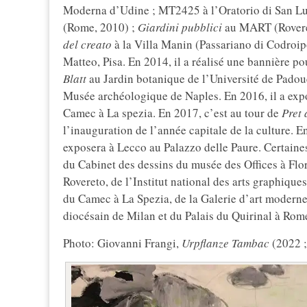
Moderna d’Udine ; MT2425 à l’Oratorio di San L
(Rome, 2010) ;
Giardini pubblici
au MART (Rovere
del creato
à la Villa Manin (Passariano di Codroip
Matteo, Pisa. En 2014, il a réalisé une bannière
Blatt
au Jardin botanique de l’Université de Padou
Musée archéologique de Naples. En 2016, il a exp
Camec à La spezia. En 2017, c’est au tour de
Pret 
l’inauguration de l’année capitale de la culture. E
exposera à Lecco au Palazzo delle Paure. Certaines
du Cabinet des dessins du musée des Offices à Fl
Rovereto, de l’Institut national des arts graphiqu
du Camec à La Spezia, de la Galerie d’art moderne
diocésain de Milan et du Palais du Quirinal à Rom
Photo: Giovanni Frangi,
Urpflanze Tambac
(2022 ;