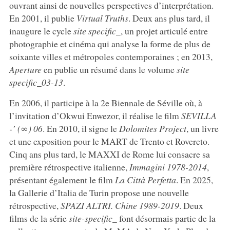
ouvrant ainsi de nouvelles perspectives d’interprétation.
En 2001, il publie
Virtual Truths
. Deux ans plus tard, il
inaugure le cycle
site specific_
, un projet articulé entre
photographie et cinéma qui analyse la forme de plus de
soixante villes et métropoles contemporaines ; en 2013,
Aperture
en publie un résumé dans le volume
site
specific_03-13
.
En 2006, il participe à la 2e Biennale de Séville où, à
l’invitation d’Okwui Enwezor, il réalise le film
SEVILLA
-’ (∞) 06
. En 2010, il signe le
Dolomites Project
, un livre
et une exposition pour le MART de Trento et Rovereto.
Cinq ans plus tard, le MAXXI de Rome lui consacre sa
première rétrospective italienne,
Immagini 1978-2014
,
présentant également le film
La Città Perfetta
. En 2025,
la Gallerie d’Italia de Turin propose une nouvelle
rétrospective,
SPAZI ALTRI. Chine 1989-2019
. Deux
films de la série
site-specific_
font désormais partie de la