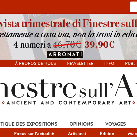
À PROPOS DE NOUS
NEWSLETTER
INFO
PUBLI
ITIQUE DES EXPOSITIONS
OPINIONS
VOYAGES
s
Focus sur l'actualité
Artisanat
Édition
Mar