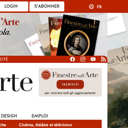
LOGIN
S’ABONNER
FR
CITÉ
DESIGN
EMPLOI
che
Cinéma, théâtre et télévision