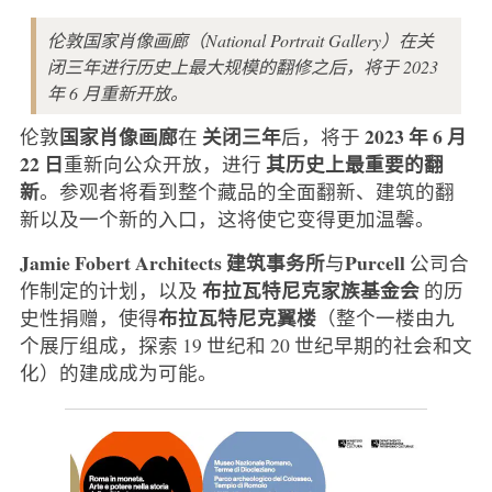
伦敦国家肖像画廊（National Portrait Gallery）在关
闭三年进行历史上最大规模的翻修之后，将于 2023
年 6 月重新开放。
国家肖像画廊
关闭三年
2023 年 6 月
伦敦
在
后，将于
22 日
其历史上最重要的翻
重新向公众开放，进行
新
。参观者将看到整个藏品的全面翻新、建筑的翻
新以及一个新的入口，这将使它变得更加温馨。
Jamie Fobert Architects 建筑事务所
Purcell
与
公司合
布拉瓦特尼克家族基金会
作制定的计划，以及
的历
布拉瓦特尼克翼楼
史性捐赠，使得
（整个一楼由九
个展厅组成，探索 19 世纪和 20 世纪早期的社会和文
化）的建成成为可能。