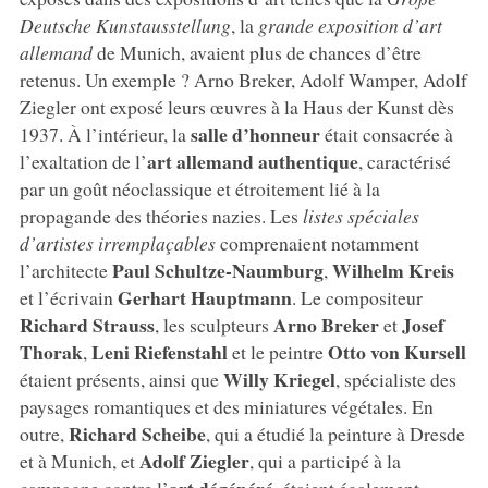
Deutsche Kunstausstellung
, la
grande exposition d’art
allemand
de Munich, avaient plus de chances d’être
retenus. Un exemple ? Arno Breker, Adolf Wamper, Adolf
Ziegler ont exposé leurs œuvres à la Haus der Kunst dès
salle d’honneur
1937. À l’intérieur, la
était consacrée à
art allemand authentique
l’exaltation de l’
, caractérisé
par un goût néoclassique et étroitement lié à la
propagande des théories nazies. Les
listes spéciales
d’artistes irremplaçables
comprenaient notamment
Paul Schultze-Naumburg
Wilhelm Kreis
l’architecte
,
Gerhart Hauptmann
et l’écrivain
. Le compositeur
Richard Strauss
Arno Breker
Josef
, les sculpteurs
et
Thorak
Leni Riefenstahl
Otto von Kursell
,
et le peintre
Willy Kriegel
étaient présents, ainsi que
, spécialiste des
paysages romantiques et des miniatures végétales. En
Richard Scheibe
outre,
, qui a étudié la peinture à Dresde
Adolf Ziegler
et à Munich, et
, qui a participé à la