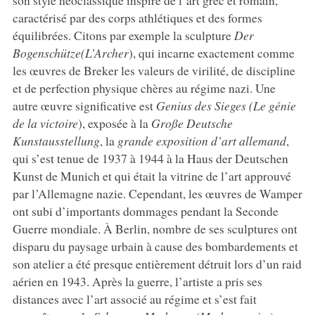
son style néoclassique inspiré de l’art grec et romain,
caractérisé par des corps athlétiques et des formes
équilibrées. Citons par exemple la sculpture
Der
Bogenschütze
(L’Archer
), qui incarne exactement comme
les œuvres de Breker les valeurs de virilité, de discipline
et de perfection physique chères au régime nazi. Une
autre œuvre significative est
Genius des Sieges
(Le génie
de la victoire
), exposée à la
Große Deutsche
Kunstausstellung
, la
grande exposition d’art allemand
,
qui s’est tenue de 1937 à 1944 à la Haus der Deutschen
Kunst de Munich et qui était la vitrine de l’art approuvé
par l’Allemagne nazie. Cependant, les œuvres de Wamper
ont subi d’importants dommages pendant la Seconde
Guerre mondiale. À Berlin, nombre de ses sculptures ont
disparu du paysage urbain à cause des bombardements et
son atelier a été presque entièrement détruit lors d’un raid
aérien en 1943. Après la guerre, l’artiste a pris ses
distances avec l’art associé au régime et s’est fait