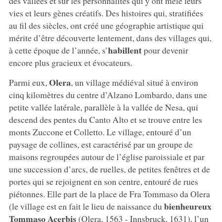
des vallées et sur les personnalités qui y ont mêlé leurs
vies et leurs gènes créatifs. Des histoires qui, stratifiées
au fil des siècles, ont créé une géographie artistique qui
mérite d’être découverte lentement, dans des villages qui,
habillent
à cette époque de l’année, s’
pour devenir
encore plus gracieux et évocateurs.
Olera
Parmi eux,
, un village médiéval situé à environ
cinq kilomètres du centre d’Alzano Lombardo, dans une
petite vallée latérale, parallèle à la vallée de Nesa, qui
descend des pentes du Canto Alto et se trouve entre les
monts Zuccone et Colletto. Le village, entouré d’un
paysage de collines, est caractérisé par un groupe de
maisons regroupées autour de l’église paroissiale et par
une succession d’arcs, de ruelles, de petites fenêtres et de
portes qui se rejoignent en son centre, entouré de rues
piétonnes. Elle part de la place de Fra Tommaso da Olera
bienheureux
(le village est en fait le lieu de naissance du
Tommaso Acerbis
(Olera, 1563 - Innsbruck, 1631), l’un