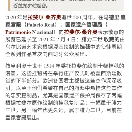
近拉斐尔的挂毯。
拉斐尔-桑齐奥
马德里
皇
2020 年是
逝世 500 周年，在
家宫殿（Palacio Real
国家遗产管理局（
），
Patrimonio
N
acional
拉斐尔-桑齐奥
）向
表示敬意的
腓力二世
收藏的
展览已延长至 2021 年 7 月 4 日：
由
挂毯
乌尔比诺艺术家根据漫画绘制的
中的使徒周期
全系列作品首次向西班牙公众展出。
教皇利奥十世于 1514 年委托拉斐尔绘制十幅挂毯的
漫画，这些挂毯将在举行庄严仪式时覆盖西斯廷教
堂的下半部分。欧洲各国君主都被这些杰作深深吸
引，以至于他们希望在自己的府邸中悬挂这些杰作
的忠实复制品，尤其是国家遗产保护局保存了两幅
根据拉斐尔原作绘制的挂毯复制品：一幅属于腓力
三世，另一幅年代更久远，属于腓力二世，目前在
皇家宫殿展出。