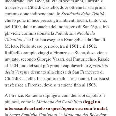
incontrano. Nel 1499, all’età di sedici anni, l’artista si
trasferisce a Città di Castello, dove ottiene la sua prima
commissione indipendente: lo
Stendardo della Trinità
,
che lo pone in luce presso gli ambienti locali, tanto che,
nel 1500, dalle monache del monastero di Sant’Agostino
gli viene commissionata la
Pala di san Nicola da
Tolentino
, che l’artista esegue a Evangelista da Pian di
Meleto. Nello stesso periodo, tra il 1501 e il 1502,
Raffaello compie viaggi a Firenze e a Siena, dove viene
invitato, secondo Giorgio Vasari, dal Pinturicchio. Risale
al 1504 uno dei suoi più grandi capolavori: lo
Sposalizio
della Vergine
desinato alla chiesa di San Francesco di
Città di Castello. In seguito, nello stesso anno, l’artista si
trasferisce a Firenze, dove si trattiene fino al 1508.
A Firenze, Raffaello dipinge alcuni dei suoi capolavori
leggi un
più noti, come la
Madonna del Cardellino
(
interessante articolo su quest’opera e su com’è nata
),
la
Sacra Famiglia Canigiani
, la
Madonna del Belvedere
,