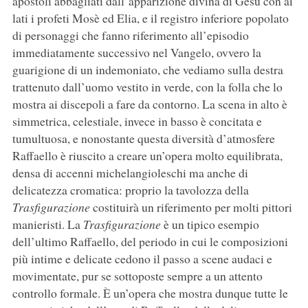
apostoli abbagliati dall’apparizione divina di Gesù con ai
lati i profeti Mosè ed Elia, e il registro inferiore popolato
di personaggi che fanno riferimento all’episodio
immediatamente successivo nel Vangelo, ovvero la
guarigione di un indemoniato, che vediamo sulla destra
trattenuto dall’uomo vestito in verde, con la folla che lo
mostra ai discepoli a fare da contorno. La scena in alto è
simmetrica, celestiale, invece in basso è concitata e
tumultuosa, e nonostante questa diversità d’atmosfere
Raffaello è riuscito a creare un’opera molto equilibrata,
densa di accenni michelangioleschi ma anche di
delicatezza cromatica: proprio la tavolozza della
Trasfigurazione
costituirà un riferimento per molti pittori
manieristi. La
Trasfigurazione
è un tipico esempio
dell’ultimo Raffaello, del periodo in cui le composizioni
più intime e delicate cedono il passo a scene audaci e
movimentate, pur se sottoposte sempre a un attento
controllo formale. È un’opera che mostra dunque tutte le