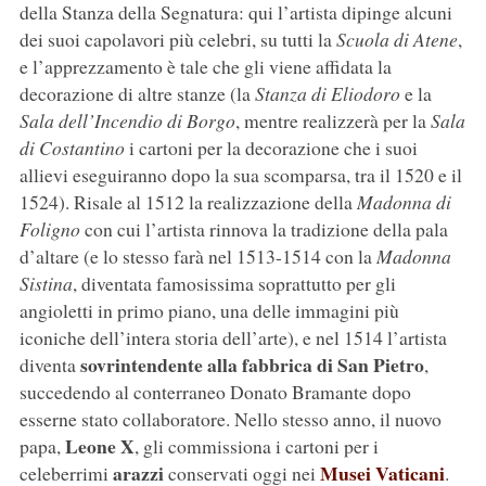
della Stanza della Segnatura: qui l’artista dipinge alcuni
dei suoi capolavori più celebri, su tutti la
Scuola di Atene
,
e l’apprezzamento è tale che gli viene affidata la
decorazione di altre stanze (la
Stanza di Eliodoro
e la
Sala dell’Incendio di Borgo
, mentre realizzerà per la
Sala
di Costantino
i cartoni per la decorazione che i suoi
allievi eseguiranno dopo la sua scomparsa, tra il 1520 e il
1524). Risale al 1512 la realizzazione della
Madonna di
Foligno
con cui l’artista rinnova la tradizione della pala
d’altare (e lo stesso farà nel 1513-1514 con la
Madonna
Sistina
, diventata famosissima soprattutto per gli
angioletti in primo piano, una delle immagini più
iconiche dell’intera storia dell’arte), e nel 1514 l’artista
sovrintendente alla fabbrica di San Pietro
diventa
,
succedendo al conterraneo Donato Bramante dopo
esserne stato collaboratore. Nello stesso anno, il nuovo
Leone X
papa,
, gli commissiona i cartoni per i
arazzi
Musei Vaticani
celeberrimi
conservati oggi nei
.