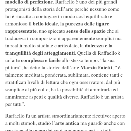
modello di perfezione
. Raffaello è uno dei più grandi
protagonisti della storia dell’arte perché nessuno come
lui è riuscito a coniugare in modo così equilibrato e
bello ideale
purezza delle figure
armonioso il
, la
rappresentate
senso dello spazio
, uno spiccato
che si
traduceva in composizioni apparentemente semplici ma
dolcezza e la
in realtà molto studiate e articolate, la
tranquillità degli atteggiamenti
. Quella di Raffaello è
complessa e facile
un’arte
allo stesso tempo: “la sua
Marzia Faietti
pittura”, ha detto la storica dell’arte
, “ è
talmente meditata, ponderata, sublimata, contiene tanti e
stratificati livelli di lettura che ogni osservatore, dal più
semplice al più colto, ha la possibilità di ammirarla ed
ammirarne aspetti e qualità diverse. Raffaello è un artista
per tutti”.
Raffaello fu un artista straordinariamente ricettivo: aperto
arte antica
a molti stimoli, studiò l’
ma guardò anche con
passione alle opere dei suoi contemporanei, su tutti