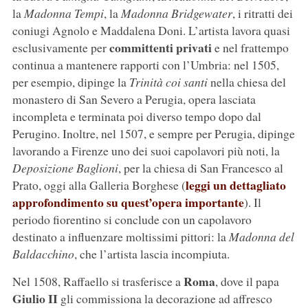
la
Madonna Tempi
, la
Madonna Bridgewater
, i ritratti dei
coniugi Agnolo e Maddalena Doni. L’artista lavora quasi
committenti privati
esclusivamente per
e nel frattempo
continua a mantenere rapporti con l’Umbria: nel 1505,
per esempio, dipinge la
Trinità coi santi
nella chiesa del
monastero di San Severo a Perugia, opera lasciata
incompleta e terminata poi diverso tempo dopo dal
Perugino. Inoltre, nel 1507, e sempre per Perugia, dipinge
lavorando a Firenze uno dei suoi capolavori più noti, la
Deposizione Baglioni
, per la chiesa di San Francesco al
leggi un dettagliato
Prato, oggi alla Galleria Borghese (
approfondimento su quest’opera importante
). Il
periodo fiorentino si conclude con un capolavoro
destinato a influenzare moltissimi pittori: la
Madonna del
Baldacchino
, che l’artista lascia incompiuta.
Roma
Nel 1508, Raffaello si trasferisce a
, dove il papa
Giulio II
gli commissiona la decorazione ad affresco