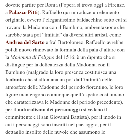
dovette partire per Roma (l’opera si trova oggi a Firenze,
Palazzo Pitti
a
): Raffaello qui introduce un elemento
originale, ovvero l’elegantissimo baldacchino sotto cui si
trovano la Madonna con il Bambino, ambientazione che
sarebbe stata poi “imitata” da diversi altri artisti, come
Andrea del Sarto
e fra’ Bartolomeo. Raffaello avrebbe
poi di nuovo rinnovato la formula della pala d’altare con
la
Madonna di Foligno
del 1516: è un dipinto che si
distingue per la delicatezza della Madonna con il
Bambino (malgrado la loro presenza costituisca una
teofania
che si allontana un po’ dall’intimità delle
atmosfere delle Madonne del periodo fiorentino, le loro
figure mantengono comunque quell’aspetto così umano
che caratterizzava le Madonne del periodo precedente),
naturalismo dei personaggi
per il
(si vedano il
committente e il san Giovanni Battista), per il modo in
cui i personaggi sono inseriti nel paesaggio, per il
dettaglio insolito delle nuvole che assumono le