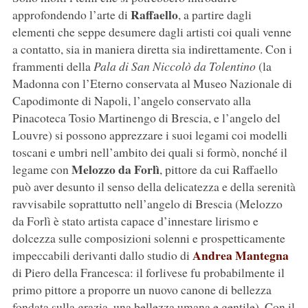
Raffaello
approfondendo l’arte di
, a partire dagli
elementi che seppe desumere dagli artisti coi quali venne
a contatto, sia in maniera diretta sia indirettamente. Con i
frammenti della
Pala di San Niccolò da Tolentino
(la
Madonna con l’Eterno conservata al Museo Nazionale di
Capodimonte di Napoli, l’angelo conservato alla
Pinacoteca Tosio Martinengo di Brescia, e l’angelo del
Louvre) si possono apprezzare i suoi legami coi modelli
toscani e umbri nell’ambito dei quali si formò, nonché il
Melozzo da Forlì
legame con
, pittore da cui Raffaello
può aver desunto il senso della delicatezza e della serenità
ravvisabile soprattutto nell’angelo di Brescia (Melozzo
da Forlì è stato artista capace d’innestare lirismo e
dolcezza sulle composizioni solenni e prospetticamente
Andrea Mantegna
impeccabili derivanti dallo studio di
di Piero della Francesca: il forlivese fu probabilmente il
primo pittore a proporre un nuovo canone di bellezza
fondata sulla grazia, una bellezza umana e gentile). Con il