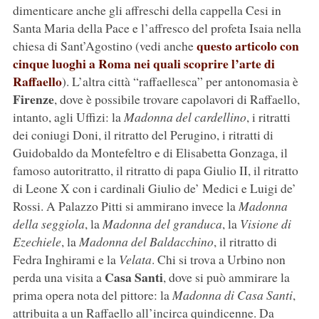
dimenticare anche gli affreschi della cappella Cesi in
Santa Maria della Pace e l’affresco del profeta Isaia nella
questo articolo con
chiesa di Sant’Agostino (vedi anche
cinque luoghi a Roma nei quali scoprire l’arte di
Raffaello
). L’altra città “raffaellesca” per antonomasia è
Firenze
, dove è possibile trovare capolavori di Raffaello,
intanto, agli Uffizi: la
Madonna del cardellino
, i ritratti
dei coniugi Doni, il ritratto del Perugino, i ritratti di
Guidobaldo da Montefeltro e di Elisabetta Gonzaga, il
famoso autoritratto, il ritratto di papa Giulio II, il ritratto
di Leone X con i cardinali Giulio de’ Medici e Luigi de’
Rossi. A Palazzo Pitti si ammirano invece la
Madonna
della seggiola
, la
Madonna del granduca
, la
Visione di
Ezechiele
, la
Madonna del Baldacchino
, il ritratto di
Fedra Inghirami e la
Velata
. Chi si trova a Urbino non
Casa Santi
perda una visita a
, dove si può ammirare la
prima opera nota del pittore: la
Madonna di Casa Santi
,
attribuita a un Raffaello all’incirca quindicenne. Da