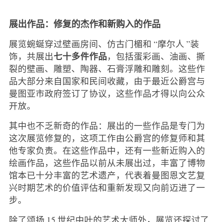
展出作品：修复的杰作和新购入的作品
展览蜿蜒穿过壁画房间、仿古门楣和 “摩尔人 ”装
七十多件作品
饰，共展出
，包括蛋彩画、油画、撕
裂的壁画、雕塑、陶器、石膏浮雕和雕刻。这些作
品大部分来自国家和民间收藏，由于最近公爵宫与
曼图亚市政府签订了协议，这些作品才得以向公众
开放。
其中也不乏新奇的作品：展出的一些作品是专门为
这次展览修复的，这项工作由公爵宫的修复师和其
他专家负责。在这些作品中，还有一些新近购入的
绘画作品，这些作品以前从未展出过，丰富了博物
馆本已十分丰富的艺术遗产，代表着曼图恩文艺复
兴时期艺术的价值评估和重新发现又向前迈进了一
步。
除了颂扬 15 世纪中叶的艺术大师外，展览还探讨了