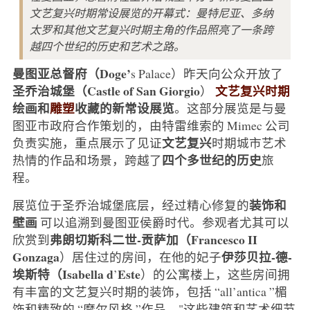
文艺复兴时期常设展览的开幕式：曼特尼亚、多纳
太罗和其他文艺复兴时期主角的作品照亮了一条跨
越四个世纪的历史和艺术之路。
曼图亚总督府（Doge’
s Palace）昨天向公众开放了
圣乔治城堡（Castle of San Giorgio
文艺复兴时期
）
绘画和
雕塑
收藏的新常设展览
。这部分展览是与曼
图亚市政府合作策划的，由特雷维索的 Mimec 公司
文艺复兴
负责实施，重点展示了见证
时期城市艺术
四个多世纪的历史
热情的作品和场景，跨越了
旅
程。
装饰和
展览位于圣乔治城堡底层，经过精心修复的
壁画
可以追溯到曼图亚侯爵时代。参观者尤其可以
弗朗切斯科二世-贡萨加（Francesco II
欣赏到
Gonzaga
伊莎贝拉-德-
）居住过的房间，在他的妃子
埃斯特（Isabella d
Este
’
）的公寓楼上，这些房间拥
有丰富的文艺复兴时期的装饰，包括 “all’antica ”楣
饰和精致的 “摩尔风格 ”作品。"这些建筑和艺术细节