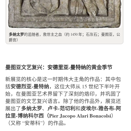
多纳太罗
的追随者，救世主之血（约 1450 年；石灰石；曼图亚，公
爵宫）
曼图亚文艺复兴：
安德里亚-曼特纳
的黄金季节
新展览的核心是这一时期伟大主角的作品：其中包
安德烈亚-曼特纳
括
，这位大师从 15 世纪下半叶开
始，在曼图亚艺术界留下了深刻的烙印，并巩固了
曼图亚的文艺复兴语言。除了他的作品外，展览还
多纳太罗
卢卡-范切利
皮埃尔-雅各布-阿
展出了
、
和
拉里-博纳科尔西（Pier Jacopo Alari Bonacolsi
）
（又称 “安蒂科”）的作品。