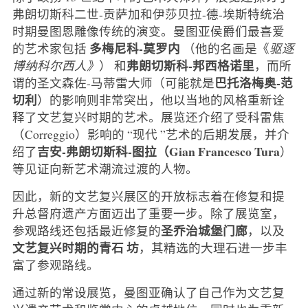
弗朗切斯科二世-贡萨加和伊莎贝拉-德-埃斯特统治
时期曼图恩雕像传统的演变。曼图亚侯爵们最喜爱
多梅尼科-莫罗内
的艺术家包括
（他的名画是《
驱逐
弗朗切斯科-邦西格诺里
博纳科尔西人》
）
和
，而所
巴托洛梅奥-范
谓的圣文森佐-马蒂雷大师（可能就是
切利
）的影响则非常突出，他以当地的风格重新诠
释了文艺复兴时期的艺术。展览还介绍了受科雷焦
（Correggio）影响的 “现代 ”艺术的后期发展，并介
吉安-弗朗切斯科-图拉（Gian Francesco Tura
绍了
）
等见证向新艺术潮流过渡的人物。
因此，新的文艺复兴展区的开放标志着在修复和提
升总督府遗产方面迈出了重要一步。除了展览室，
圣乔治城堡门廊
参观路线还包括最近修复的
，以及
文艺复兴时期的青石
坊
，其精选的大理石进一步丰
富了参观路线。
通过新的常设展览，曼图亚确认了自己作为文艺复