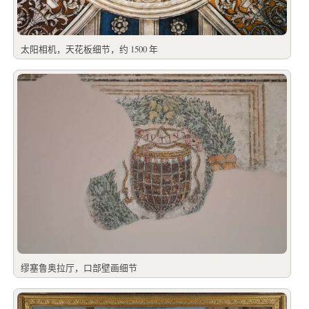
太阳相机，天花板细节，约 1500 年
缪塞鲁奥拉厅，口部壁画细节