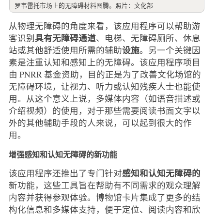
罗韦雷托市场上的无障碍材料图腾。照片：文化部
从物理无障碍的角度来看，该应用程序可以帮助游
具有无障碍通道
客识别
、电梯、无障碍厕所、休息
设施
站或其他舒适使用所需的辅助
。另一个关键因
素是注重认知和感知上的无障碍。该应用程序项目
由 PNRR 基金资助，目的正是为了改善文化场馆的
无障碍环境，让视力、听力或认知残疾人士也能使
用。从这个意义上说，多媒体内容（如语音描述或
介绍视频）的使用，对于那些需要阅读书面文字以
外的其他辅助手段的人来说，可以起到很大的作
用。
增强感知和认知无障碍的新功能
感知和认知无障碍的
该应用程序还推出了专门针对
新功能，这些工具旨在帮助有不同需求的观众理解
内容并获得参观体验。博物馆卡片集成了更多的结
构化信息和多媒体支持，便于定位、阅读内容和欣