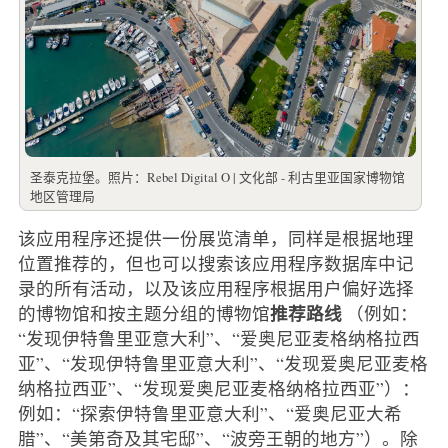
圣泰克拉堡。照片：Rebel Digital O | 文化部 - 利古里亚国家博物馆
地区管理局
该应用程序还提供一份展览清单，同样是根据地理
位置推荐的，但也可以搜索该应用程序数据库中记
录的所有活动，以及该应用程序根据用户偏好选择
推荐路线
的博物馆和按主题分组的博物馆
（例如：
“发现伊特鲁里亚意大利”、“爱奥尼亚麦格纳格拉西
亚”、“发现伊特鲁里亚意大利”、“发现爱奥尼亚麦格
纳格拉西亚”、“发现爱奥尼亚麦格纳格拉西亚”）：
例如：“探索伊特鲁里亚意大利”、“爱奥尼亚大希
腊”、“美第奇及其宅邸”、“波旁王朝的地方”）。除