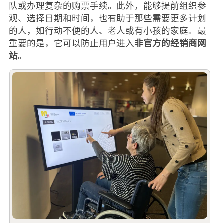
队或办理复杂的购票手续。此外，能够提前组织参
观、选择日期和时间，也有助于那些需要更多计划
的人，如行动不便的人、老人或有小孩的家庭。最
非官方的经销商网
重要的是，它可以防止用户进入
站
。