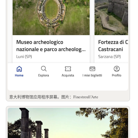
意大利博物馆应用程序屏幕。图片：Finestreull’Arte