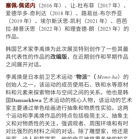
塞佩-佩诺内
（2016 年）、让-杜布菲（2017 年）、
爱德华多-奇利达（2018 年）、路易丝-布尔乔亚
（2019 年）、埃尔斯沃思-凯利（2021 年）、芭芭
拉-赫普沃思（2022 年）和理查德-朗（2023 年）的
作品。
韩国艺术家李禹焕为此次展览特别创作了一些其最
改编版
具代表性的作品的
，在近期创作和早期作品
之间展开对话。
物派"（
李禹焕是日本前卫艺术运动 "
Mono-ha
）的
创始人之一，该运动的成员使用石、铁和水等原材
料和元素来探索物体与空间之间的关系。他也是韩
Dansaekhwa
国
艺术运动的核心人物，该运动的艺术
家主要通过单色绘画进行抽象和物质性实验。这两
个运动和李禹焕作品的特点包括极简主义、抽象主
义和对物质性的关注，强调观者、周围环境和有时
对比强烈的材料之间的对话。除了雕塑家，他还是
画家、诗人和哲学家。他的作品被世界各地的知名