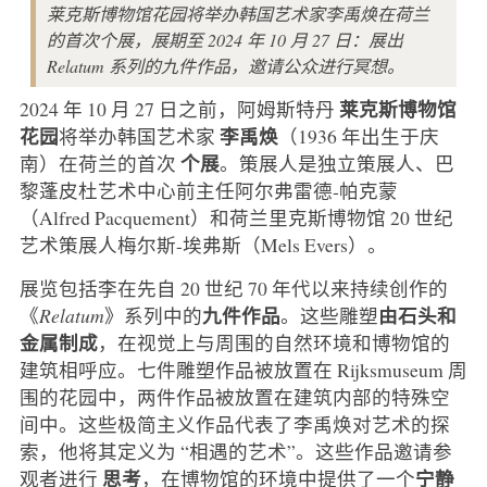
莱克斯博物馆花园将举办韩国艺术家李禹焕在荷兰
的首次个展，展期至 2024 年 10 月 27 日：展出
Relatum 系列的九件作品，邀请公众进行冥想。
莱克斯博物馆
2024 年 10 月 27 日之前，阿姆斯特丹
花园
李禹焕
将举办韩国艺术家
（1936 年出生于庆
个展
南）在荷兰的首次
。策展人是独立策展人、巴
黎蓬皮杜艺术中心前主任阿尔弗雷德-帕克蒙
（Alfred Pacquement）和荷兰里克斯博物馆 20 世纪
艺术策展人梅尔斯-埃弗斯（Mels Evers）。
展览包括李在先自 20 世纪 70 年代以来持续创作的
九件作品
由石头和
《
Relatum
》系列中的
。这些雕塑
金属制成
，在视觉上与周围的自然环境和博物馆的
建筑相呼应。七件雕塑作品被放置在 Rijksmuseum 周
围的花园中，两件作品被放置在建筑内部的特殊空
间中。这些极简主义作品代表了李禹焕对艺术的探
索，他将其定义为 “相遇的艺术”。这些作品邀请参
思考
宁静
观者进行
，在博物馆的环境中提供了一个