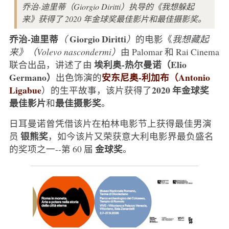
乔治-迪里蒂（Giorgio Diritti）执导的《我想躲起
来》获得了 2020 年金球奖最佳影片和最佳摄影奖。
乔治-迪里蒂
Giorgio Diritti
（
）
的电影《
我想藏起
来》（Volevo nascondermi）
由 Palomar 和 Rai Cinema
埃利奥-热尔曼诺（Elio
联合出品，讲述了由
Germano）
安东尼奥-利加布（Antonio
出色饰演的
Ligabue
2020 年金球奖
）的生平故事，该片获得了
最佳影片
最佳摄影奖
和
。
日耳曼诺曾凭借该片在柏林电影节上获得最佳男演
银熊奖
员
，如今该片又荣获意大利电影界最负盛名
金球奖
的奖项之一--第 60 届
。