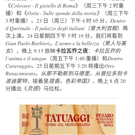
《
Colosseo - Il gioiello di Roma
》（周三下午 2 时重
播）和《
Ostia - Sulle sponde della storia》
（周三下午
3 时重播）。23 日（周三）下午 4 时 05 分，
Dentro
il Quirinale - Il palazzo degli italiani（意大利宫殿
）再
次上演。24 日星期四下午 5 时 10 分，我们将看到
Gian Paolo Barbieri。L’uomo e la bellezza（男人与美
卡拉瓦乔之夜
女
），晚上 9:15 放映
：
卡拉瓦乔的
l’anima e il sangue
（周五下午 1:40 重播）和
Dentro
Caravaggio
。25 日星期五下午 3:20 将播出
Otro
Renacimiento。从那不勒斯到马德里，从普拉多到卡
波迪蒙特
，接着是
提香。色彩帝国》
，晚上 8 点 20
分播出《
灵感
》马拉松。