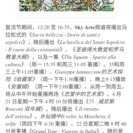
Sky Arte
复活节期间，12:20 至 16:35，
频道将播出马
拉松式的《
Sacra bellezza - Storie di santi e
sepolcri
》，随后播出《
La basilica del Santo Sepolcro
- Il cuore della cristianità
》、《
圣彼得大教堂和罗马
教皇大殿
》，以及一集《
The Square - Spazio alla
cultura》
（周一 15:35 和周三 11:05 重播）。35和周
三上午11:05重播）、
Giuseppe Iannaccone的艺术探
险《收藏家》
（周一下午1:30重播）、晚上9:15播放
《
安塞姆
》（周一下午2:00重播）。从周一到周五，
将从中午开始重播两场《
恋爱中的艺术家
》。4 月
21 日星期一下午 4 时 10 分将播出《
75 - 威尼斯
Ronconi 双年展
》，随后播出《
Il ritratto
dell’artista》。水仙镜中Il volto, la Maschera, il
selfie
（周四下午 4:30 重播）。22 日星期二晚 8 时 40
分将重播《
Grand Tour -
Viaggio
in Italia
》，随后是