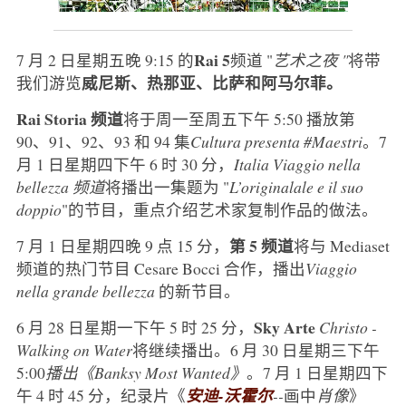
Rai 5
7 月 2 日星期五晚 9:15 的
频道 "
艺术之夜 "
将带
威尼斯、热那亚、比萨和阿马尔菲。
我们游览
Rai Storia 频道
将于周一至周五下午 5:50 播放第
90、91、92、93 和 94 集
Cultura presenta #Maestri
。7
月 1 日星期四下午 6 时 30 分，
Italia Viaggio nella
bellezza 频道
将播出一集题为 "
L’originalale e il suo
doppio
"的节目，重点介绍艺术家复制作品的做法。
第 5 频道
7 月 1 日星期四晚 9 点 15 分，
将与 Mediaset
频道的热门节目 Cesare Bocci 合作，播出
Viaggio
nella grande bellezza
的新节目。
Sky Arte
6 月 28 日星期一下午 5 时 25 分，
Christo -
Walking on Water
将继续播出。6 月 30 日星期三下午
5:00
播出《Banksy Most Wanted》
。7 月 1 日星期四下
午 4 时 45 分，纪录片《
安迪-沃霍尔
--
画中
肖像
》