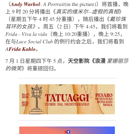
（
Andy Warhol
- A Portrait
(in the picture)）将首播，晚
上 9 时 20 分将播出《
真实的维米尔--虚假的真相
》
（星期五下午 4 时 45 分重播），随后播出《
戴珍珠
耳环的女孩》
。周五（2 日）下午 4:45，我们将看到
Frida - Viva la vida
（晚上 10:20重播），晚上 9:25，
在与
Luce Social Club
的例行约会之后，我们将看到
A
Frida Kahlo
。
天空影院《浪漫
7 月 1 日星期四下午 5 点，
蒙娜丽莎
的微笑
》将重磅回归。