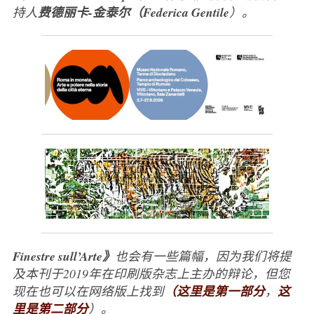
持人
费德丽卡-金泰尔（Federica Gentile
）。
Finestre sull’Arte》
也会有一些篇幅，因为我们将提
及本刊于2019年在印刷版杂志上主办的辩论，但您
现在也可以在网络版上找到
（这里是第一部分
，
这
里是第二
部分
）。