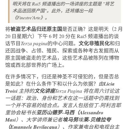
明天将在 Rai5 频道播出的一场讲座的主题是 "将艺
术品送回原产国"。此外，还将播出一段
《Finestre'Arte》。
被盗艺术品归还原主国
将
是否正确？这是明天（2 月
20 日星期六）下午 6 时 20 分在 Rai5 频道播出的谈
文化非殖民化
话节目
Terza pagina
的中心问题。
和归
还因战争、占领、殖民、探索或各种考古发掘而从
原主国被盗走的艺术品，这些艺术品被陈列在博物
馆或西北部世界的广场上。
在许多情况下，归还是神圣不可侵犯的，但是否总
是如此？在什么条件下和以什么为依据？
由
Licia
Troisi
主持的
文化讲座
Terza Pagina
将在周六讨论这
一话题：政治、身份和艺术在这一话题中仍需找到
一个并不容易的结合点。发言人包括但丁-阿利吉耶
里协会秘书长
亚历山德罗-马西（Alessandro
Masi
）、大学讲师兼记者
埃马努
埃
莱-贝维拉夸
（Emanuele Bevilacqua
）、作家兼电台和电视台主