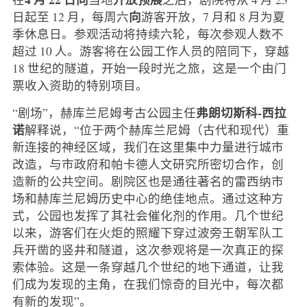
向
日起至 12 月，每周六
游客开放，7 月和 8 月为夏
季休息日。参观活动将持续六轮，每次参观人数不
超过 10 人。游客将在公园工作人员的陪同下，穿越
18 世纪的隧道，开始一段时光之旅，这是一个由门
票收入资助的特别项目。
弗朗切斯科-西拉
“剧场”，赫库兰尼姆考古公园主任
诺
解释说，“位于两个赫库兰尼姆（古代和现代）重
新连接的神经区域，我们在这里集中力量进行城市
改造，与市政府和帕卡德人文研究所密切合作，创
造新的公共空间。剧院区也是通往著名的雷西纳市
场和赫库兰尼姆历史中心的绝佳地点。通过这种方
式，公园也发挥了其社会催化剂的作用。几个世纪
以来，游客们在火炬的照耀下穿过波旁王朝军队工
兵开凿的竖井和隧道，这次参观将是一次真正的探
索体验。这是一条穿越几个世纪的地下通道，让我
们成为发现的主角，在我们惊奇的目光中，每次都
有新的发现”。