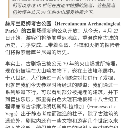
们可以穿过 18 世纪在古迹中挖掘的隧道，这些隧道
仍被埋在公元 79 年的火山爆发物质之下。
赫库兰尼姆考古公园（Herculaneum Archaeological
Park
的古剧场
）
重新向公众开放：从今天，4 月 23
日开始，游客们将能够重返地底，重温这座古城的
历史，几乎变成......带着头盔、斗篷和火把的探险者
们将探索赫库兰尼姆的历史。
事实上，古剧场已被公元 79 年的火山爆发所掩埋，
现在仍被埋在火山喷发物下，嵌在土法堆积层中。
十八世纪，人们通过一系列隧道对其进行了发掘，
也就是我们今天参观时所经过的隧道：我们通过一
系列坡道下行，可以看到部分被掩埋的建筑，并下
到管弦乐层，那里有白色大理石地板和十八世纪工
程师兼考古学家弗朗切斯科-拉维加（Francesco La
Vega）出于静态考虑而建造的柱子。除了古建筑的
遗迹外，剧院内还有一些文物和游客几个世纪以来
留下的涂鸦，他们曾在手电筒的照射下穿过隧道和