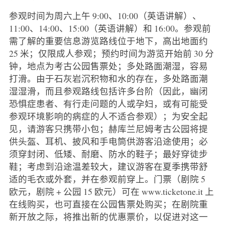
参观时间为周六上午 9:00、10:00（英语讲解）、
11:00、14:00、15:00（英语讲解）和 16:00。参观前
需了解的重要信息游览路线位于地下，高出地面约
25 米；仅限成人参观；预约时间为游览开始前 30 分
钟，地点为考古公园售票处；多处路面潮湿，容易
打滑。由于石灰岩沉积物和水的存在，多处路面潮
湿湿滑，而且参观路线包括许多台阶（因此，幽闭
恐惧症患者、有行走问题的人或孕妇，或有可能受
参观环境影响的病症的人不适合参观）；为安全起
见，请游客只携带小包；赫库兰尼姆考古公园将提
供头盔、耳机、披风和手电筒供游客沿途使用；必
须穿封闭、低矮、耐磨、防水的鞋子；最好穿徒步
鞋；考虑到沿途温差较大，建议游客在夏季携带舒
适的毛衣或外套，并在参观前穿上。门票（剧院 5
欧元，剧院 + 公园 15 欧元）可在 www.ticketone.it 上
在线购买，也可直接在公园售票处购买；在剧院重
新开放之际，将推出新的优惠票价，以促进对这一