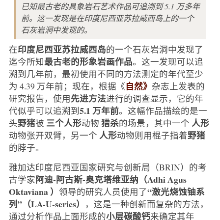
已知最古老的具象岩石艺术作品可追溯到 5.1 万多年
前。这一发现是在印度尼西亚苏拉威西岛上的一个
石灰岩洞中发现的。
印度尼西亚苏拉威西岛
在
的一个石灰岩洞中发现了
最古老的形象岩画作品
迄今所知
。这一发现可以追
溯到几年前，最初使用不同的方法测定的年代至少
自然》
为 4.39 万年前；现在，根据《
杂志上发表的
先进方法
研究报告，使用
进行的调查显示，它的年
5.1 万年前
代似乎可以追溯到
。这幅作品描绘的是一
野猪
三个人形
猎杀
人形
头
被
动物
的场景，其中一个
人形
野猪
动物张开双臂，另一个
动物则用棍子指着
的脖子。
雅加达印度尼西亚国家研究与创新局（BRIN）的考
阿迪-阿古斯-奥克塔维亚纳（Adhi Agus
古学家
Oktaviana
）
“激光烧蚀铀系
领导的研究人员使用了
列”（LA-U-series）
，这是一种创新而复杂的方法，
小层碳酸钙
通过分析作品上面形成的
来确定其年