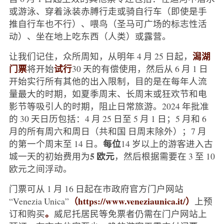
或游泳、穿着泳装赤膊行走或骑自行车（即使是手
推自行车也不行）、喂鸟（圣马可广场的标志性活
动）、坐在地上吃东西（人类）或露营。
潟湖
让我们记住，众所周知，从明年 4 月 25 日起，
门票
试行
将开始
30 天的有偿使用，然后从 6 月 1 日
开始实行所有其他的出入限制，目的是在每年人流
量最大的时期，如夏季周末、长周末或狂欢节和电
影节等吸引人的时期，阻止日常旅游。2024 年批准
的 30 天日历包括：4 月 25 日至 5 月 1 日；5 月和 6
月的所有周六和周日（共和国 日周末除外）；7 月
每位
的第一个周末至 14 日。
14 岁以上的游客进入古
5 欧元
城一天的初始费用为
，然后根据需要在 3 至 10
欧元之间浮动。
门票可从 1 月 16 日起在市政府官方门户网站
（https://www.veneziaunica.it/）
“Venezia Unica”
上预
。
订和购买
威尼托居民等免票者仍需在门户网站上