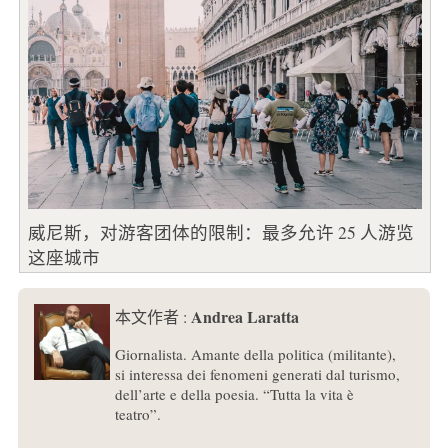
威尼斯，对游客团体的限制：最多允许 25 人游览
这座城市
Andrea Laratta
本文作者 :
Giornalista. Amante della politica (militante),
si interessa dei fenomeni generati dal turismo,
dell’arte e della poesia. “Tutta la vita è
teatro”.