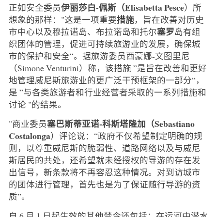
伊丽莎白-佩斯（Elisabetta Pesce
正如安全委员
）所
措施
想象的那样："这是一项重要
，旨在改善对历史
塞罗
市中心以及穆拉诺岛、布拉诺岛和托尔
岛有组
织团体的管理，促进可持续旅游业的发展，确保城
市的保护和安全“。据旅游委员西蒙娜-文图里尼
（Simone Venturini）称，该措施 ”是旨在改善和更好
地管理威尼斯旅游业的更广泛干预框架的一部分“，
是 ”与各类旅游者和行业经营者采取的一系列措施和
讨论 "的结果。
塞巴斯蒂亚诺-科斯塔隆加（Sebastiano
"商业委员
Costalonga
）评论说：“政府不仅希望制定明确的规
则，以尊重威尼斯的脆弱性、道路网络以及与威尼
斯居民的共处，还希望就未经授权的导游的存在发
出信号，新条款将不再容忍这种情况。对到访城市
的团体进行管理，首先也是为了保证随行导游的资
质”。
自 6 月 1 日起生效的其他禁令还包括：在运河中潜水