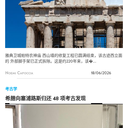
雅典卫城帕特农神庙 西山墙的修复工程已圆满结束，该古迹西立面
的 外部脚手架已正式拆除。这是约220年来，该�...
Noemi Capoccia
18/06/2026
考古学
希腊向塞浦路斯归还 48 项考古发现