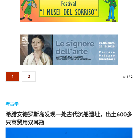
1
2
页 1 / 2
考古学
希腊安德罗斯岛发现一处古代沉船遗址，出土600多
只商贸用双耳瓶