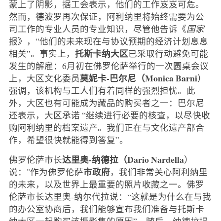
蒙上了阴影，据工会表示，他们的工作岌岌可危。
然而，德波罗再次保证，阿利纳里将始终需要为公
司工作的专业人员的专业知识，尽管他告诉《
国家
报》，“他们的未来现在与协议预期的经济计划息息
托斯卡纳大区
相关”。事实上，
已采取行动避免可能
发生的解雇：6月初在佛罗伦萨举行的一次圆桌会议
莫妮卡-巴尔尼（Monica Barni
上，大区文化委员
）
强调，该机构与工人们有着同样的强烈担忧。此
外，大区也有可能成为藏品的购买者之一：巴尔尼
还表示，大区承诺 “继续进行必要的核查，以尽快收
购阿利纳里的档案遗产。我们正在与文化遗产部合
作，希望很快就能得到答复”。
达里奥-纳德拉（Dario Nardella
佛罗伦萨市长
）
市政府
说："作为佛罗伦萨
，我们非常关心阿利纳里
的未来，以及世界上最重要的照片收藏之一。佛罗
伦萨市长达里奥-纳尔代拉说：“这就是为什么在与我
的办公室协商后，我们能够宣布我们准备与托斯卡
纳大区一起购买该摄影集的原因”。随后，纳德拉提