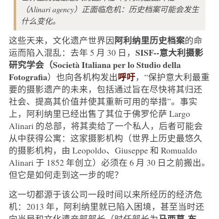
（Alinari agency）正面临危机：历史档案可能会发生
什么变化。
阿利纳里历史档案
这些天来，文化遗产世界因
的命
SISF--意大利摄影
运而陷入混乱：去年 5 月 30 日，
研究学会（Società Italiana per lo Studio della
Fotografia
呼吁
）也向各机构发出
，“保护意大利最重
要的摄影遗产的未来，包括通过旨在尽快将其归还
社会、提高其价值并使其重新可用的举措”。事实
上，阿利纳里已经出售了其位于佛罗伦萨 Largo
Alinari 的总部，将其卖给了一个私人，后者可能会
从中获得公寓：这家摄影机构（世界上历史最悠久
的摄影机构，由 Leopoldo、Giuseppe 和 Romualdo
Alinari 于 1852 年创立）必须在 6 月 30 日之前搬出。
但它是如何走到这一步的呢？
这一切都源于该公司一段时间以来所经历的经济危
机：2013 年，阿利纳里就已陷入困境，甚至当时还
马西莫-布
向当局和文化遗产部部长（时任部长为