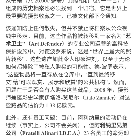
从书籍（共 26,000 多册）到照相机（约一千台））
历史档案
组成的
也必须找到一个归宿。它是世界上
最重要的摄影收藏之一，已被文化部下令通知。
该通知防止任何散失，但并不禁止将档案从公众视
艺
线中移走。目前，这些作品将被转移到一家名为 "
术卫士"（Art Defender
）的专业公司运营的高科技
保护设施中。对德波罗来说，这是 “世界上最大的照
片转移”。这些遗产如此令人印象深刻，以至于无论
如何都排除了被私人购买的可能性。德-波罗表示，
“这些物品将一直存放在仓库中，’直到最终移
交’给’可以观赏、展示和欣赏’的公共机构”。然而，
问题在于是否会有人购买这些藏品，2008 年，摄影
师兼摄影史学家伊塔洛-赞尼尔（Italo Zannier）对这
些藏品的估价为 1.38 亿欧元。
此外，还有员工问题：目前，阿利纳里的活动仍在
阿利纳里兄弟
继续（事实上，公司不会关闭），但
公司（Fratelli Alinari I.D.E.A.
）23 名员工的命运却