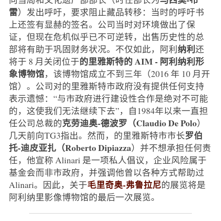
雷
）发出呼吁，要求阻止藏品转移：当时的呼吁书
上还签有显赫的签名。公司当时对环境做出了保
证，但现在危机似乎已不可逆转，出售历史性的总
纳利
部将有助于巩固财务状况。不仅如此，阿利
还
的里雅斯特的
AIM - 阿利纳利形
将于 8 月关闭位于
象博物馆
，该博物馆成立不到三年（2016 年 10 月开
馆）。公司对的里雅斯特市政府没有提供任何支持
表示遗憾：“与市政府进行建设性合作是绝对不可能
的，这使我们无法继续下去”，自1984年以来一直担
克劳迪奥-德波罗（Claudio De Polo
任公司总裁的
）
罗伯
几天前向TG3指出。然而，的里雅斯特市市长
托-迪皮亚扎（Roberto Dipiazza
）并不想承担任何责
任，他宣称 Alinari 是一项私人倡议，企业风险属于
基金会而非市政府，并强调他曾以各种方式帮助过
毛里奇奥-弗鲁拉尼
Alinari。因此，关于
的展览将是
阿利纳里影像博物馆的最后一次展览。