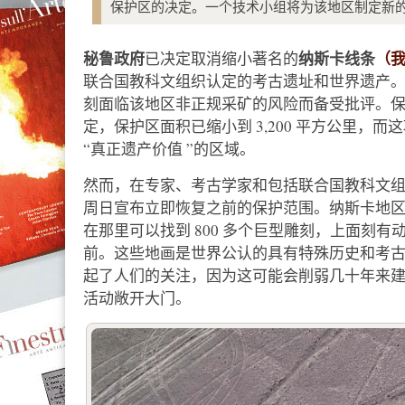
保护区的决定。一个技术小组将为该地区制定新
秘鲁政府
纳斯卡线条
（
已决定取消缩小著名的
联合国教科文组织认定的考古遗址和世界遗产。
刻面临该地区非正规采矿的风险而备受批评。保护
定，保护区面积已缩小到 3,200 平方公里
“真正遗产价值 ”的区域。
然而，在专家、考古学家和包括联合国教科文
周日宣布立即恢复之前的保护范围。纳斯卡地区位
在那里可以找到 800 多个巨型雕刻，上面刻有
前。这些地画是世界公认的具有特殊历史和考
起了人们的关注，因为这可能会削弱几十年来
活动敞开大门。