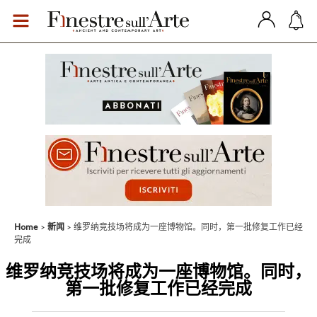
Home
新闻
维罗纳竞技场将成为一座博物馆。同时，第一批修复工作已经
完成
维罗纳竞技场将成为一座博物馆。同时，
第一批修复工作已经完成