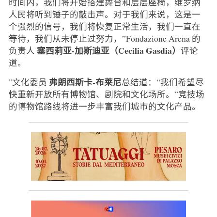
时间内，我们将开始搭建舞台和层层座椅，维罗纳
人民将听到锤子的敲击声。对于我们来说，这是一
个强烈的信号，我们将恢复正常生活，我们一直在
等待，我们从未停止过努力，”Fondazione Arena 的
塞西莉亚-加斯迪亚（Cecilia Gasdia）
负责人
评论
道。
弗朗西斯卡-布莱尼
"文化委员
总结道：“我们希望尽
快重新开放所有博物馆、剧院和文化场所。”竞技场
的博物馆路线将进一步丰富我们城市的文化产品。