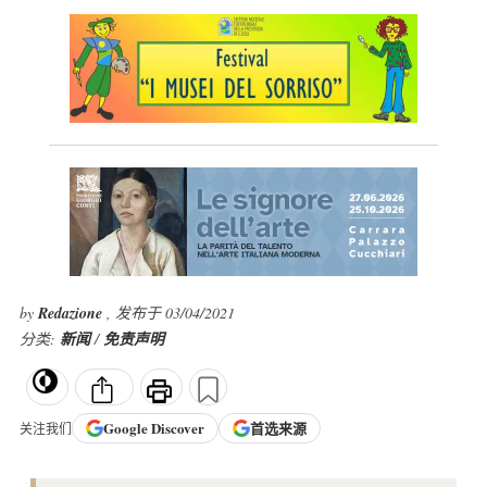
by
Redazione
, 发布于 03/04/2021
分类:
新闻
/
免责声明
Google
Discover
首选来源
关注我们