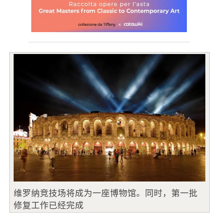
维罗纳竞技场将成为一座博物馆。同时，第一批
修复工作已经完成