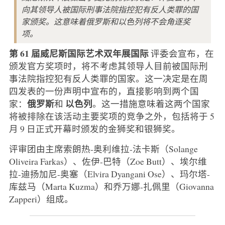
向其领导人被国际刑事法院指控犯有反人类罪的国
家颁奖。这意味着俄罗斯和以色列将不会角逐奖
项。
第 61 届威尼斯国际艺术双年展国际
评委会宣布，在
颁发官方奖项时，将不考虑其领导人目前被国际刑
事法院指控犯有反人类罪的国家。这一决定是在周
四发表的一份声明中宣布的，直接影响到两个国
俄罗斯
以色列
家：
和
。这一措施意味着这两个国家
将被排除在该活动主要奖项的竞争之外，包括将于 5
月 9 日正式开幕时颁发的金狮奖和银狮奖。
评审团由主席索朗热-奥利维拉-法卡斯（Solange
Oliveira Farkas）、佐伊-巴特（Zoe Butt）、埃尔维
拉-迪扬加尼-奥塞（Elvira Dyangani Ose）、玛尔塔-
库兹马（Marta Kuzma）和乔万娜-扎佩里（Giovanna
Zapperi）组成。