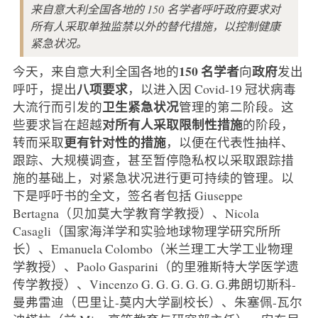
来自意大利全国各地的 150 名学者呼吁政府要求对
所有人采取单独监禁以外的替代措施，以控制健康
紧急状况。
150 名学者
政府
今天，来自意大利全国各地的
向
发出
八项要求
呼吁，提出
，以进入因 Covid-19 冠状病毒
卫生紧急状况
大流行而引发的
管理的第二阶段。这
对所有人采取限制性措施
些要求旨在超越
的阶段，
更有针对性的措施
转而采取
，以便在代表性抽样、
跟踪、大规模调查，甚至暂停隐私权以采取跟踪措
施的基础上，对紧急状况进行更可持续的管理。以
下是呼吁书的全文，签名者包括 Giuseppe
Bertagna（贝加莫大学教育学教授）、Nicola
Casagli（国家海洋学和实验地球物理学研究所所
长）、Emanuela Colombo（米兰理工大学工业物理
学教授）、Paolo Gasparini（的里雅斯特大学医学遗
传学教授）、Vincenzo G. G. G. G. G. G.弗朗切斯科-
曼弗雷迪（巴里让-莫内大学副校长）、朱塞佩-瓦尔