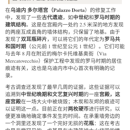
乌迪内
多尔塔宫（Palazzo Dorta
在
）的修复工作
古代遗迹
中世纪
罗马时期的
中，发现了一些
，如
和
建筑结构
。这是在宫殿内一处约 2.5 米深的地方发现
的两座互成直角的墙体结构，只保留了地基。由于
双耳瓶碎片
罗马共
发现了
，可以将它们的年代定为
和国时期
（公元前 1 世纪至公元 1 世纪）。它们可能
与去年 8 月在附近的梅尔卡托维基奥街（Via
Mercatovecchio）保护工程中发现的罗马时期的居住
痕迹有关，这也是乌迪内市中心首次有明确的记
录。
考古调查还发现了最早几周的证据，这些证据可以
中世纪晚期和文艺复兴时期
宫殿，这
追溯到
的一座
座宫殿
在一场大火中被烧毁；木炭和灰烬的痕迹可
两枚硬币
以证明这一点。目前正在对
进行研究，以
便更准确地确定事件发生的时间。在承重墙旁边的
花瓶
一个洞里还发现了一个完好无损的
：这在考古