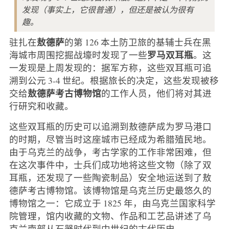
发现（事实上，它很普通），但还是被认为很有
趣。
敖德萨
驻扎在
的第 126 本土防卫旅的基辅士兵在黑
罗马双耳瓶
海城市周围挖掘战壕时发现了一些
。这
一发现是上周发现的：据军方称，这些双耳瓶可追
溯到公元 3-4 世纪。根据旅长的决定，这些发现被移
敖德萨考古博物馆
交给
的工作人员，他们将对其进
行研究和收藏。
这些双耳瓶的历史可以追溯到敖德萨成为罗马港口
的时期，尽管当时这座城市已经成为希腊殖民地。
由于乌克兰的战争，考古学家的工作非常困难，但
在这次事件中，士兵们成功地将这些文物（除了双
耳瓶，还发现了一些陶瓷制品）安全地运送到了敖
德萨考古博物馆。该博物馆是乌克兰历史最悠久的
博物馆之一：它成立于 1825 年，由乌克兰国家科学
院管理，馆内收藏的文物、作品和工艺品讲述了乌
克兰南部从石器时代到中世纪的古代历史。