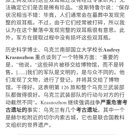
法确定它们是否是稀有珍品。“皮斯特鲁尔说：”保存
状况相当不错：毕竟，人们通常会在墓葬中发现完
整的双耳瓶。不过，由于它们经常被打碎，所以我
认为在这个聚落中发现完整的双耳瓶很有意思。此
外，军方在提取过程中没有损坏这些双耳瓶。
Andrey
历史科学博士、乌克兰南部国立大学校长
Krasnozhon
重点谈到了一个特殊方面：“重要的
是，”他说，“这些碎片被移交给博物馆，而不是转
售。[......]我们的军队是文明的，是与众不同的。他
们发现了文物，进行了登记，并将其交给了博物
馆。干得好。这表明第 126 旅和整个乌克兰武装部
队都做得很好。乌克兰武装部队的行动与对方的行
严重危害考
动截然不同”。Krasnozhon 继续强调战争
古遗址的
考古遗址
事实：乌克兰有几个
。其中一个
是赫尔松附近的切尔内索古城，它也是联合国教科
文组织的世界遗产。