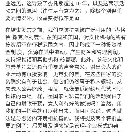
业远见，这导致了委托期超过 10 年，以及这两项活
动之间的混淆（往往是有意为之），除极个别但重
要的情况外，收益变得微不足道。
在结束发言之前，我们应该提到被广泛引用的 “盎格
鲁-撒克逊制度”。在美国和英国，对文化机构的所有
投资都不在征税范围之内，因此形成了一种投资基
金制 度，资源在其中流动，产生财务和管理利润，
支持博物馆和其他机构
的管理
。此外，参与文化和
慈善基金会还具有重要的声誉意义，对出资人的商
业活动有直接影响。更重要的是，在这些国家的投
资确实有利于社会，但它们仍然属于私人领域，从
未流入公共财政；相反，就像最近纽约现代艺术博
物馆的重组一样，是国家为私营部门的活动提供了
自己的财政干预。意大利有好的做法吗？当然，用
我们的手指尖就可以数出来，而且可以说，这些做
法是与恶劣的环境相抗衡的。我将提及两个特别重
要的例子：都灵埃及博物馆是管理-企业模式的典