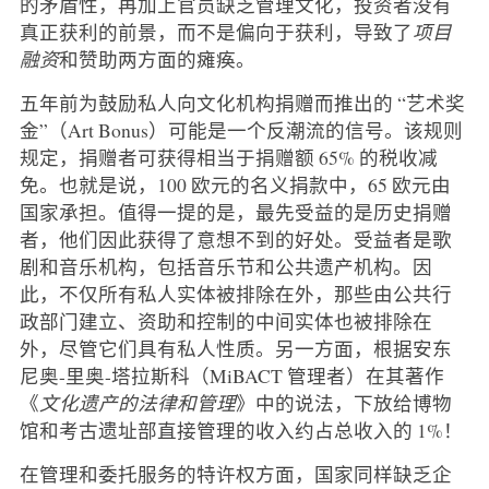
的矛盾性，再加上官员缺乏管理文化，投资者没有
真正获利的前景，而不是偏向于获利，导致了
项目
融资
和赞助两方面的瘫痪。
五年前为鼓励私人向文化机构捐赠而推出的 “艺术奖
金”（Art Bonus）可能是一个反潮流的信号。该规则
规定，捐赠者可获得相当于捐赠额 65% 的税收减
免。也就是说，100 欧元的名义捐款中，65 欧元由
国家承担。值得一提的是，最先受益的是历史捐赠
者，他们因此获得了意想不到的好处。受益者是歌
剧和音乐机构，包括音乐节和公共遗产机构。因
此，不仅所有私人实体被排除在外，那些由公共行
政部门建立、资助和控制的中间实体也被排除在
外，尽管它们具有私人性质。另一方面，根据安东
尼奥-里奥-塔拉斯科（MiBACT 管理者）在其著作
《
文化遗产的法律和管理
》中的说法，下放给博物
馆和考古遗址部直接管理的收入约占总收入的 1%！
在管理和委托服务的特许权方面，国家同样缺乏企