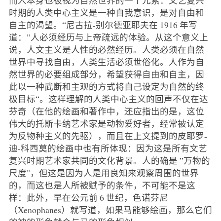
时期的人类中心主义是一种自我意识，是对自由和
自主的渴望。“尼古拉-别尔德亚耶夫在 1916 年写
道：”人必须经历与上帝疏远的体验。从这个意义上
说，人文主义是人性的必然经历。人类必须在自然
世界中寻找自由，人类生活必须世俗化。人作为自
然世界的必要组成部分，希望获得自由和自主，因
此以一种武断和主观的方式将自己设定为自然的终
极目标“。这样理解的人类中心主义的回声不仅在达
芬奇（在他的绘画和著作中，还应指出的是，这位
伟大的托斯卡纳艺术家是动物爱好者，经常被认定
为反物种主义的先驱），而且在上文提到的皮耶罗-
迪-科西莫的绘画中也有所体现：因为这是所有文艺
复兴时期艺术家共同的文化背景。人的确是 ”万物的
尺度"，但这是因为人是用良知来观察周围的世界
的，而这也是人所被赋予的条件，不可能不是这
样：此外，早在公元前 6 世纪，色诺芬尼
（Xenophanes）就写道，如果马能够绘画，那么它们