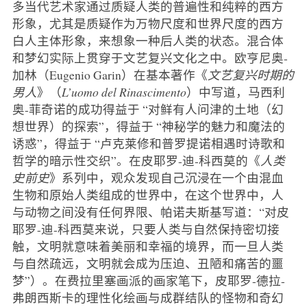
多当代艺术家通过质疑人类的普遍性和纯粹的西方
形象，尤其是质疑作为万物尺度和世界尺度的西方
白人主体形象，来想象一种后人类的状态。混合体
和梦幻实际上贯穿于文艺复兴文化之中。欧亨尼奥-
加林（Eugenio Garin）在基本著作《
文艺复兴时期的
男人
》（
L’uomo del Rinascimento
）中写道，马西利
奥-菲奇诺的成功得益于 “对鲜有人问津的土地（幻
想世界）的探索”，得益于 “神秘学的魅力和魔法的
诱惑”，得益于 “卢克莱修和普罗提诺相遇时诗歌和
哲学的暗示性交织”。在皮耶罗-迪-科西莫的《
人类
史前史
》系列中，观众发现自己沉浸在一个由混血
生物和原始人类组成的世界中，在这个世界中，人
与动物之间没有任何界限、帕诺夫斯基写道：“对皮
耶罗-迪-科西莫来说，只要人类与自然保持密切接
触，文明就意味着美丽和幸福的境界，而一旦人类
与自然疏远，文明就会成为压迫、丑陋和痛苦的噩
梦”）。在费拉里塞画派的画家笔下，皮耶罗-德拉-
弗朗西斯卡的理性化绘画与成群结队的怪物和奇幻