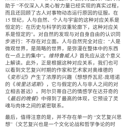
助于 “不仅深入人类心智力量已经实现的真实过程，
而且还回顾了古人对事物动态运行原因的征服。在
15 世纪，人与自然、个人与宇宙的这种对应关系是
恒定的：在历史与科学的双重轮廓下，这种对应关
系是恒定的”。对自然的发现与对自身自由的认识同
步进行：不存在对立面。人与自然完全对应：“人是
微观世界，是简略的世界，是弥漫在整体中的东西
在一点上的集中”。
维特鲁威人》
首先应从这个意义
上解读。此外，正是根据这种对应关系，我们也可
以看到文艺复兴时期的作家和艺术家对奥维德的
《
变形记
》产生了浓厚的兴趣（想想乔瓦尼-庞塔诺
的《
埃里达诺斯
》，它与假定的人与非人之间的对
立相去甚远）。阿尔贝蒂自己的情感学在达芬奇的
《
最后的晚餐
》中得到了最高的体现，它预设了灵
魂与肉体之间的紧密联系。
最后，值得注意的是，并不存在单一的 “文艺复兴思
想”（文艺复兴也是一个文化论战和哲学争论的时