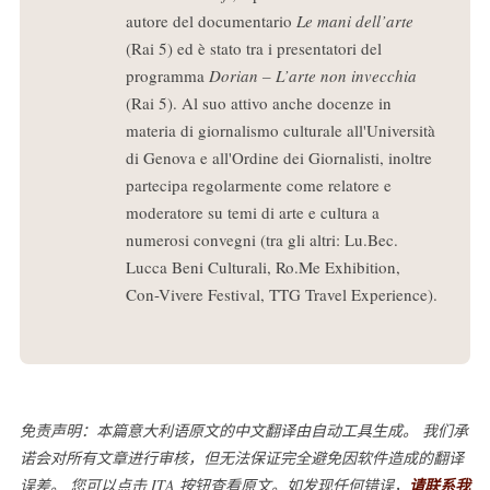
autore del documentario
Le mani dell’arte
(Rai 5) ed è stato tra i presentatori del
programma
Dorian – L’arte non invecchia
(Rai 5). Al suo attivo anche docenze in
materia di giornalismo culturale all'Università
di Genova e all'Ordine dei Giornalisti, inoltre
partecipa regolarmente come relatore e
moderatore su temi di arte e cultura a
numerosi convegni (tra gli altri: Lu.Bec.
Lucca Beni Culturali, Ro.Me Exhibition,
Con-Vivere Festival, TTG Travel Experience).
免责声明：本篇意大利语原文的中文翻译由自动工具生成。 我们承
诺会对所有文章进行审核，但无法保证完全避免因软件造成的翻译
误差。 您可以点击 ITA 按钮查看原文。如发现任何错误，
请联系我