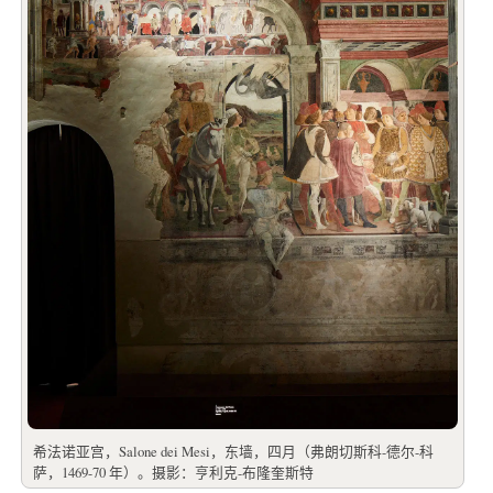
希法诺亚宫，Salone dei Mesi，东墙，四月（弗朗切斯科-德尔-科
萨，1469-70 年）。摄影：亨利克-布隆奎斯特