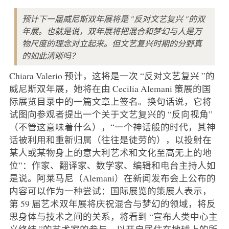
预计下一届威尼斯双年展将是 "反对文艺复兴 "的双
年展。也就是说，双年展将把混合和梦幻与人是万
物尺度的理念对立起来。但文艺复兴时期的分野真
的如此清晰吗？
Chiara Valerio 预计，这将是一次 “反对文艺复兴 ”的
威尼斯双年展，她将在由 Cecilia Alemani 策展的国
际展览目录中的一篇文章上签名。换句话说，它将
试图向参观者提出一个关于文艺复兴的 “反向视角”
（不管这意味着什么），“一个神话般的时代，其神
话被利用和重新归属（往往是徒劳的），以投射在
某人或某物身上的意大利艺术和文化至高无上的地
位”：作家、翻译家、数学家、编辑和电台主持人如
是说。阿莱马尼（Alemani）在新闻发布会上公布的
内容可以作为一种尝试：国际展览的策展人表示，
第 59 届艺术双年展将庆祝混合与梦幻的领域，将反
思身体与技术之间的关系，将看到 “宣布人类中心主
义终结 ”的艺术家的参与，以开启居住在地球上的所