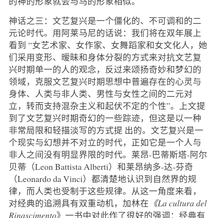
的神的形象就会与马的形象相似。
神话之三：文艺复兴是一个僵化的、不可调和的二
元论时代。用阿莱马尼的话说：我们将在双年展上
看到 “女艺术家、女作家、女舞蹈家和女文化人，她
们采用变形、暧昧和身体分裂的方式来对抗文艺复
兴时期单一的人的观念，反过来颂扬奇妙和梦幻的
领域，克服文艺复兴时期思想中普遍存在的心灵与
身体、人类与非人类、男性与女性之间的二元对
立，转而支持混杂主义和起伏不定的个性”。上文提
到了文艺复兴时期奇幻的一些踪迹，但这是以一种
非常局限和轻描淡写的方式提 出的。文艺复兴是一
个现实与幻想并不对立的时代，正如它是一个人与
非人之间没有明显界限的时代。莱昂-巴蒂斯塔-阿尔
贝蒂（Leon Battista Alberti）和莱昂纳多-达-芬奇
（Leonardo da Vinci）都清楚地认识到自然界的规
律，而人类也受制于这些规律。从这一角度来看，
对经典的追溯具有双重动机，加林在
《La cultura del
Rinascimento
》一书中对此作了很好的强调：经典有