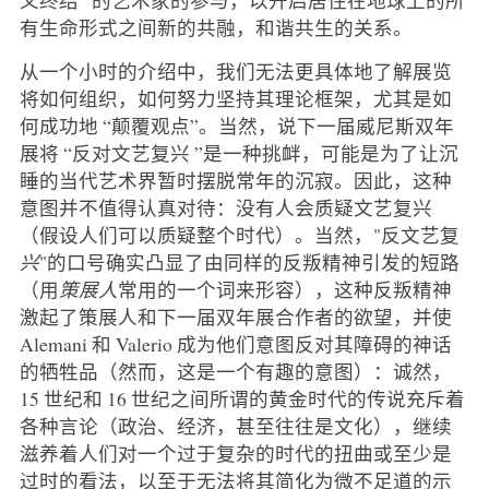
有生命形式之间新的共融，和谐共生的关系。
从一个小时的介绍中，我们无法更具体地了解展览
将如何组织，如何努力坚持其理论框架，尤其是如
何成功地 “颠覆观点”。当然，说下一届威尼斯双年
展将 “反对文艺复兴 ”是一种挑衅，可能是为了让沉
睡的当代艺术界暂时摆脱常年的沉寂。因此，这种
意图并不值得认真对待：没有人会质疑文艺复兴
（假设人们可以质疑整个时代）。当然，"反文艺复
兴
"的口号确实凸显了由同样的反叛精神引发的短路
（用
策展人
常用的一个词来形容），这种反叛精神
激起了策展人和下一届双年展合作者的欲望，并使
Alemani 和 Valerio 成为他们意图反对其障碍的神话
的牺牲品（然而，这是一个有趣的意图）：诚然，
15 世纪和 16 世纪之间所谓的黄金时代的传说充斥着
各种言论（政治、经济，甚至往往是文化），继续
滋养着人们对一个过于复杂的时代的扭曲或至少是
过时的看法，以至于无法将其简化为微不足道的示