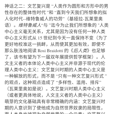
神话之二：文艺复兴是 “人类作为圆形和方形中的男
性存在的整体性时代 ”和 “直到今天我们所想象的拟
人化时代--维特鲁威人的功劳”（基娅拉-瓦莱里奥
语）。
维特鲁威人
“与 ”迄今为止我们所想象的 "人类
中心主义毫无关系，尤其是因为没有任何一种人类
中心主义形式从 15 世纪到今天一直保持不变（为了
更好地校准这一挑衅，从而使其更加有效，即使不
那么肤浅地阅读 Rosi Braidotti 的《
后人类
》也足够
了，该书有望为下一届双年展提供哲学框架）。人
文主义者的本体论人类中心主义并非源于现代的伦
理人类中心主义：文艺复兴时期的人类中心主义是
一种解放的形式，而不是 “只有一种文艺复兴形式 ”
的观点，这种观点造成了 “多样性、滥用、排斥”
（瓦莱里奥如是说）。文艺复兴时期人类中心主义
（或者更具体地说，人文主义者的人类中心主义）
萌芽的文化基础具有非常精确的内涵：文艺复兴时
期的人意识到了使他成为自然世界奴隶的局限性，
而人本身也被视为自然世界的一个元素：文艺复兴