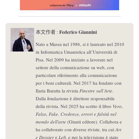
Federico Giannini
本文作者 :
Nato a Massa nel 1986, si è laureato nel 2010
in Informatica Umanistica all’Università di
Pisa. Nel 2009 ha iniziato a lavorare nel
settore della comunicazione su web, con
particolare riferimento alla comunicazione
per i beni culturali. Nel 2017 ha fondato con
Ilaria Baratta la rivista
Finestre sull’Arte
.
Dalla fondazione è direttore responsabile
della rivista. Nel 2025 ha scritto il libro
Vero,
Falso, Fake. Credenze, errori e falsità nel
mondo dell'arte
(Giunti editore). Collabora e
ha collaborato con diverse riviste, tra cui
Art
e Dossier
e
Left
, e per la televisione è stato