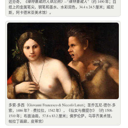
达芬奇，
《维特鲁威的人体比例》--“维特鲁威人”
（约 1490 年；白
纸上的金属笔尖、钢笔和墨水、水彩润色，34.4 x 24.5 厘米；威尼
斯，阿卡德米亚美术馆）。
多索-多西（Giovanni Francesco di Niccolò Luteri；圣乔瓦尼-德尔-多
索，1486 年？- 费拉拉，1542 年），《仙女与撒提尔》（约 1508-
1510 年；布面油画，57.8 x 83.2 厘米；佛罗伦萨，乌菲齐美术馆，
帕拉丁画廊，皮蒂宫）