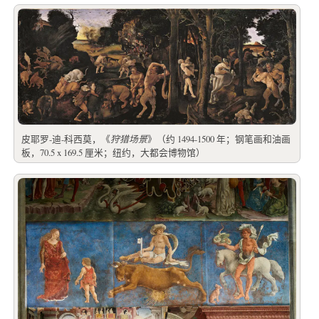
皮耶罗-迪-科西莫，《
狩猎场景
》（约 1494-1500 年；钢笔画和油画
板，70.5 x 169.5 厘米；纽约，大都会博物馆）