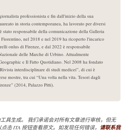
ornalista professionista e fin dall'inizio della sua
Laureato in storia contemporanea, ha lavorato per diversi
 è stato responsabile della comunicazione della Galleria
 Fiorentino, nel 2018 e nel 2019 ha ricoperto l'incarico
elli onlus di Firenze, e dal 2022 è responsabile
Nazionale delle Marche di Urbino. Attualmente
Geographic e Il Fatto Quotidiano. Nel 2008 ha fondato
 Rivista interdisciplinare di studi medicei”, di cui è
erse mostre, tra cui “Una volta nella vita. Tesori dagli
irenze” (2014, Palazzo Pitti).
工具生成。 我们承诺会对所有文章进行审核，但无
点击 ITA 按钮查看原文。如发现任何错误，
请联系我