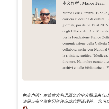
Marco Ferri
本文作者 :
Marco Ferri (Firenze, 1958) è gi
carriera si occupa di cultura. 
giornali, poi dal 2012 al 2016
degli Uffizi e del Polo Museale
per la Fondazione Franco Zeffir
comunicazione della Galleria 
collabora anche con National 
la rivista scientifica “Medicea.
direttore. Ha inoltre curato div
archivi e dalle biblioteche di F
免责声明：本篇意大利语原文的中文翻译由自动
法保证完全避免因软件造成的翻译误差。 您可以
们
。