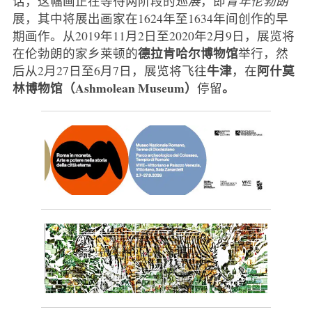
话，这幅画正在等待两阶段的
巡展
，即
青年伦勃朗
展，其中将展出画家在1624年至1634年间创作的早
期画作。从2019年11月2日至2020年2月9日，展览将
德拉肯哈尔博物馆
在伦勃朗的家乡莱顿的
举行，然
牛津
阿什莫
后从2月27日至6月7日，展览将飞往
，在
林博物馆（Ashmolean Museum）
。
停留