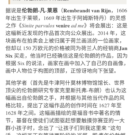
伦勃朗-凡
莱恩
Rembrandt van Rijn
据说是
-
（
，1606
年出生于莱顿，1669 年出生于阿姆斯特丹）的灵感
venire
之作《
Sinite parvulos
ad me
》将会展出：这是
这幅新近发现的作品首次向公众展出。2014 年，这
块画布在拍卖会上被归属于荷兰画派的一位画家，
Jan
但却以 150 万欧元的价格被同为荷兰人的经销商
Six
买走，他当时已经确信这是伦勃朗的作品，因为
根据 Six 的说法，画家在画中加入了自己的自画像，
画中人物位于构图的顶部，正惊讶地向下张望。
其他学者（首先是牛津阿什莫林博物馆馆长、世界
顶尖的伦勃朗研究专家克里斯托弗-布朗）也认为这
幅画出自伦勃朗之手，并根据与其他当代作品的风
格比较，提出了这幅作品的创作时间在 1627 年至
1628 年之间。这幅画描绘的是福音书中著名的情
节，基督在使徒们试图驱赶想要触摸弥赛亚的一大
群小孩子时，念出了 “让孩子们到我这里来 ”这句