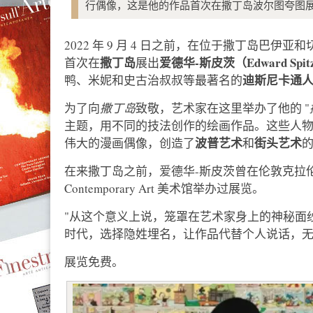
行偶像，这是他的作品首次在撒丁岛波尔图夸图
2022 年 9 月 4 日之前，在位于撒丁岛巴伊
撒丁岛
爱德华-斯皮茨（Edward Spit
首次在
展出
迪斯尼卡通
鸭、米妮和史古治叔叔等最著名的
为了向
撒丁岛
致敬，艺术家在这里举办了他的 "
主题，用不同的技法创作的绘画作品。这些人
波普艺术
街头艺术
伟大的漫画偶像，创造了
和
在来撒丁岛之前，爱德华-斯皮茨曾在伦敦克拉伦登美术馆
Contemporary Art 美术馆举办过展览。
"从这个意义上说，笼罩在艺术家身上的神秘面
时代，选择隐姓埋名，让作品代替个人说话，
展览免费。