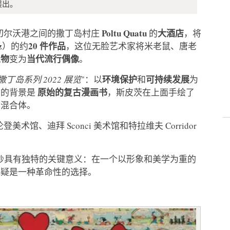
展出。
Poltu Quatu
大酒店
亚和切尔沃港之间的撒丁岛村庄
的
，将
z
20 件作品
）的约
，这位无脸艺术家将米老鼠、唐老
人物
当代流行偶像
变为
。
环境保护
可持续发展
撒丁岛系列 2022 展览
"：以
和
为
原始的复古漫画书
物的背景是
，斯皮茨在上面手绘了
的混合体。
、迪拜 Sconci 美术馆和特拉维夫 Corridor
纱具有独特的关键意义：在一个以形象和美学为重的
无疑是一种革命性的选择。