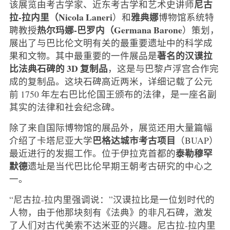
尼古
该展览由考古学家、近东考古学和艺术史讲师
拉-拉内里（Nicola Laneri
雅典娜
）和
博物馆系统特
热尔玛娜-巴罗内（Germana Barone
聘教授
）策划，
展出了与巴比伦文明有关的最重要遗址中的科学成
著名的汉谟拉
果和文物。其中最重要的一件展品是
比法典石碑的 3D 复制品
，这是与巴黎卢浮宫合作完
成的复制品。这块石碑高近两米，详细记载了公元
前 1750 年左右巴比伦国王颁布的法律，是一座名副
其实的法律和社会纪念碑。
除了来自国际博物馆的展品外，展览还用大量篇幅
巴格达城市考古项目
介绍了卡塔尼亚大学
（BUAP）
泰勒穆罕
最近进行的发掘工作。位于伊拉克首都的
默德
遗址是当代巴比伦早期王朝考古研究的中心之
一。
“尼古拉-拉内里强调说：”汉谟拉比是一位划时代的
人物，由于他那块刻有《法典》的非凡石碑，激发
了人们对古代美索不达米亚的兴趣。尼古拉-拉内里