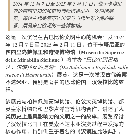
2024 年 12 月 7 日至 2025 年 2 月 11 日，位于卡塔尼
亚的西西里知识和奇迹博物馆将举办一次国际展
览，探讨古代美索不达米亚与当代世界之间的联
系，展品来自欧洲的一些博物馆。
古巴比伦文明中心的
这是一次沉浸在
机会：从 2024
卡塔尼亚
年 12 月 7 日至 2025 年 2 月 11 日，位于
的
西西里岛萨佩里和奇迹博物馆（Museo dei Saperi e
delle Mirabilia Siciliane
）将举办 "
巴比伦到巴格
达：汉谟拉比的足迹"（Da Babilonia a Baghdad: sulle
古代美索
tracce di Hammurabi
）展览，这是一次发现
不达米亚
巴比伦国王汉谟拉比的
，特别是著名的
旅
程。
该展览与柏林佩加蒙博物馆、伦敦大英博物馆、都
人
灵皇家博物馆和巴黎卢浮宫等机构合作，讲述了
类历史上最具影响力的文明之一的
故事。展览探讨
了汉谟拉比国王在美索不达米亚演变过程中发挥的
汉谟拉比法典》
核心作用，特别侧重于著名的《
，