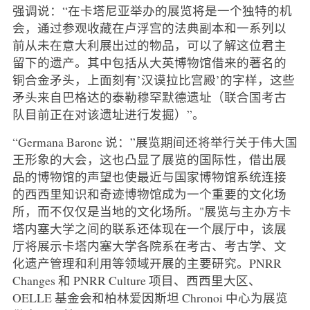
强调说：“在卡塔尼亚举办的展览将是一个独特的机
会，通过参观收藏在卢浮宫的法典副本和一系列以
前从未在意大利展出过的物品，可以了解这位君主
留下的遗产。其中包括从大英博物馆借来的著名的
铜合金矛头，上面刻有’汉谟拉比宫殿’的字样，这些
矛头来自巴格达的泰勒穆罕默德遗址（联合国考古
队目前正在对该遗址进行发掘）”。
“Germana Barone 说：”展览期间还将举行关于伟大国
王形象的大会，这也凸显了展览的国际性，借出展
品的博物馆的声望也使最近与国家博物馆系统连接
的西西里知识和奇迹博物馆成为一个重要的文化场
所，而不仅仅是当地的文化场所。"展览与主办方卡
塔内塞大学之间的联系还体现在一个展厅中，该展
厅将展示卡塔内塞大学各院系在考古、考古学、文
化遗产管理和利用等领域开展的主要研究。PNRR
Changes 和 PNRR Culture 项目、西西里大区、
OELLE 基金会和柏林爱因斯坦 Chronoi 中心为展览