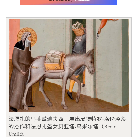
法恩扎的乌菲兹迪夫西：展出皮埃特罗-洛伦泽蒂
的杰作和法恩扎圣女贝亚塔-乌米尔塔（Beata
Umiltà