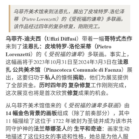
乌菲齐美术馆来到法恩扎，展出了皮埃特罗-洛伦泽
蒂（Pietro Lorenzetti）的《受祝福的谦卑》多联画。
该作品经过四年的复杂修复，刚刚完工。
乌菲齐-迪夫西（Uffizi Diffusi
哥特式杰作
）带着一幅
法恩扎：皮埃特罗-洛伦采蒂（Pietro
来到了
Lorenzetti
）的《
受祝福的谦卑
》多联画。事实上，
法恩
这幅画将于2023年10月31日至2024年3月3日在
扎
公共美术馆
Pinacoteca Comunale di Faenza
（
）展
私人
捐助
出，这要归功于
的慷慨
，他们为展览提供
历时四年的
复杂修复
了全部资金。
工作刚刚完成，
修复
这次展览也将是首次欣赏
成果的机会。
从乌菲齐美术馆借来的《
受祝福的谦卑多联画
》由
14 幅金色背景的画板
组成（除了前奏部分），其中
11 幅描绘了这位于 1722 年被封为圣徒并成为该市共
法兰蒂娜圣人
生平和奇迹
同守护神的
的
：画家生动
地描述了这位妇女的事迹和性格，她总是为他人服