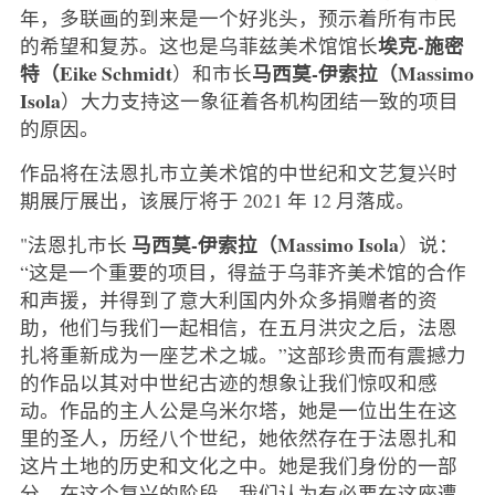
年，多联画的到来是一个好兆头，预示着所有市民
埃克-施密
的希望和复苏。这也是乌菲兹美术馆馆长
特（Eike Schmidt
马西莫-伊索拉（Massimo
）和市长
Isola
）大力支持这一象征着各机构团结一致的项目
的原因。
作品将在法恩扎市立美术馆的中世纪和文艺复兴时
期展厅展出，该展厅将于 2021 年 12 月落成。
马西莫-伊索拉（Massimo Isola
"法恩扎市长
）说：
“这是一个重要的项目，得益于乌菲齐美术馆的合作
和声援，并得到了意大利国内外众多捐赠者的资
助，他们与我们一起相信，在五月洪灾之后，法恩
扎将重新成为一座艺术之城。”这部珍贵而有震撼力
的作品以其对中世纪古迹的想象让我们惊叹和感
动。作品的主人公是乌米尔塔，她是一位出生在这
里的圣人，历经八个世纪，她依然存在于法恩扎和
这片土地的历史和文化之中。她是我们身份的一部
分，在这个复兴的阶段，我们认为有必要在这座遭