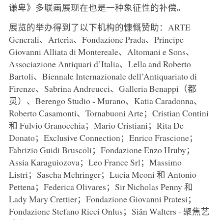
谦卑》多联画展现在也是一种象征性的补偿。
展览的举办得到了以下机构的慷慨赞助：ARTE
Generali、Arterìa、Fondazione Prada、Principe
Giovanni Alliata di Montereale、Altomani e Sons、
Associazione Antiquari d’Italia、Lella and Roberto
Bartoli、Biennale Internazionale dell’Antiquariato di
Firenze、Sabrina Andreucci、Galleria Benappi（都
灵）、Berengo Studio - Murano、Katia Caradonna、
Roberto Casamonti、Tornabuoni Arte；Cristian Contini
和 Fulvio Granocchia；Mario Cristiani；Rita De
Donato；Exclusive Connection；Enrico Frascione；
Fabrizio Guidi Bruscoli；Fondazione Enzo Hruby；
Assia Karaguiozova；Leo France Srl；Massimo
Listri；Sascha Mehringer；Lucia Meoni 和 Antonio
Pettena；Federica Olivares；Sir Nicholas Penny 和
Lady Mary Crettier；Fondazione Giovanni Pratesi；
Fondazione Stefano Ricci Onlus；Siân Walters - 聚焦艺