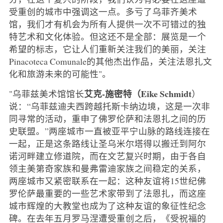
受重创的城市中强调这一点。多亏了乌菲齐美术
馆，我们才有机会为所有人提供一次不可错过的独
特艺术和文化体验。但这还不是全部：展览是一个
希望的标志，它让人们重新关注我们的美丽，关注
Pinacoteca Comunale的其他杰出作品，关注法恩扎文
化和旅游未来的可能性"。
艾克-施密特（Eike Schmidt
"乌菲兹美术馆馆长
）
说：“乌菲兹迪夫西跨越托斯卡纳边境，这是一次非
同寻常的活动，重申了佛罗伦萨和法恩扎之间的历
史联盟。”两座城市一直被亚平宁山脉的路线连接在
一起，正是这条路线让圣乌米尔塔得以搬迁到阿尔
诺河畔建立修道院，而在文艺复兴时期，由于各自
领主美第奇家族和曼弗雷迪家族之间稳定的关系，
两座城市又紧密联系在一起：这种友谊将15世纪佛
罗伦萨最重要的一些艺术家带到了法恩扎，而这座
城市辉煌的大教堂也成为了这种友谊的象征性纪念
碑。在去年五月罗马涅遭受重创之后，《受祝福的