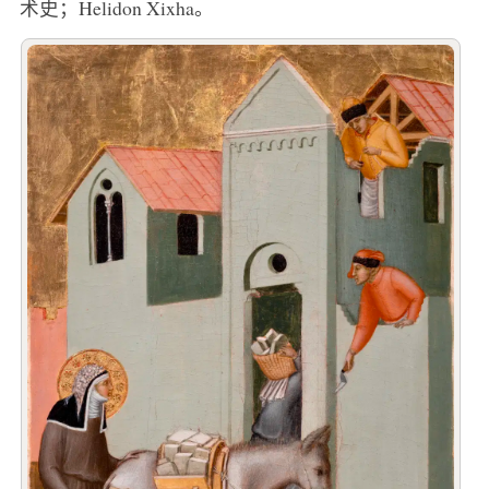
术史；Helidon Xixha。