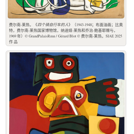
费尔南-莱热，《
四个骑自行车的人
》（1943-1948；布面油画；比奥
特，费尔南-莱热国家博物馆，纳迪娅-莱热和乔治-鲍基耶赠与，
1969 年）© GrandPalaisRmn / Gérard Blot © 费尔南-莱热，SIAE 2025
作 品