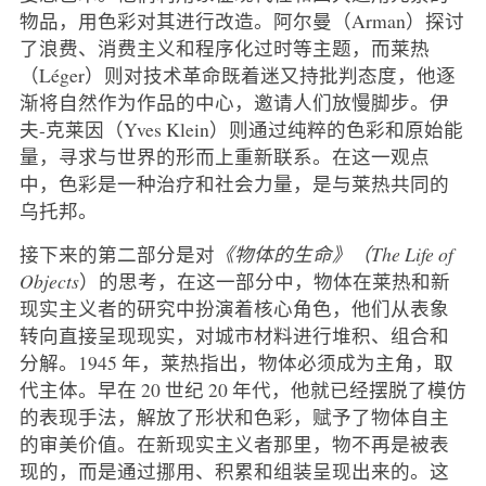
物品，用色彩对其进行改造。阿尔曼（Arman）探讨
了浪费、消费主义和程序化过时等主题，而莱热
（Léger）则对技术革命既着迷又持批判态度，他逐
渐将自然作为作品的中心，邀请人们放慢脚步。伊
夫-克莱因（Yves Klein）则通过纯粹的色彩和原始能
量，寻求与世界的形而上重新联系。在这一观点
中，色彩是一种治疗和社会力量，是与莱热共同的
乌托邦。
接下来的第二部分是对
《物体的生命》（The Life of
Objects
）的思考，在这一部分中，物体在莱热和新
现实主义者的研究中扮演着核心角色，他们从表象
转向直接呈现现实，对城市材料进行堆积、组合和
分解。1945 年，莱热指出，物体必须成为主角，取
代主体。早在 20 世纪 20 年代，他就已经摆脱了模仿
的表现手法，解放了形状和色彩，赋予了物体自主
的审美价值。在新现实主义者那里，物不再是被表
现的，而是通过挪用、积累和组装呈现出来的。这