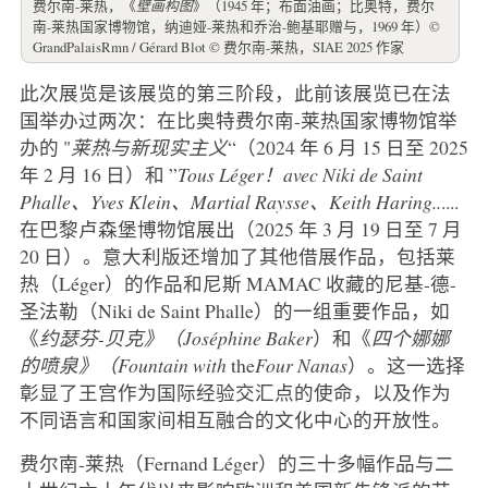
费尔南-莱热，《
壁画构图
》（1945 年；布面油画；比奥特，费尔
南-莱热国家博物馆，纳迪娅-莱热和乔治-鲍基耶赠与，1969 年）©
GrandPalaisRmn / Gérard Blot © 费尔南-莱热，SIAE 2025 作家
此次展览是该展览的第三阶段，此前该展览已在法
国举办过两次：在比奥特费尔南-莱热国家博物馆举
办的 "
莱热与新现实主义
“（2024 年 6 月 15 日至 2025
年 2 月 16 日）和 ”
Tous Léger！avec Niki de Saint
Phalle、Yves Klein、Martial Raysse、Keith Haring..
....
在巴黎卢森堡博物馆展出（2025 年 3 月 19 日至 7 月
20 日）。意大利版还增加了其他借展作品，包括莱
热（Léger）的作品和尼斯 MAMAC 收藏的尼基-德-
圣法勒（Niki de Saint Phalle）的一组重要作品，如
《
约瑟芬-贝克》（Joséphine Baker
）和《
四个娜娜
的喷泉》（Fountain with
the
Four Nanas
）。这一选择
彰显了王宫作为国际经验交汇点的使命，以及作为
不同语言和国家间相互融合的文化中心的开放性。
费尔南-莱热（Fernand Léger）的三十多幅作品与二