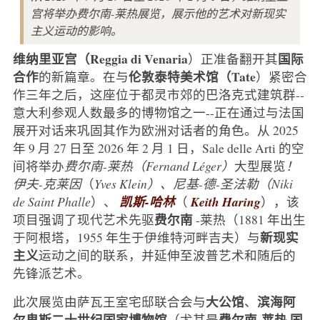
宫将举办费尔南-莱热展览，展示他的艺术对新现实
主义运动的影响。
维纳里亚宫（Reggia di Venaria
国际
）正准备翻开其
合作
伦敦泰特美术馆（Tate
的新篇章。在与
）紧密合
作三年之后，这座位于都灵市郊的巴洛克式建筑群--
意大利参观人数最多的博物馆之一--正在通过与法国
展开对话来巩固其作为欧洲对话者的角色。从 2025
年 9 月 27 日至 2026 年 2 月 1 日，Sale delle Arti 的空
间将举办
费尔南-莱热（Fernand Léger）
大型展览
！
伊夫-克莱因
（
Yves Klein）、尼基-德-圣法勒（Niki
de Saint Phalle
）、
凯斯-哈林
（
Keith Haring
），该
费尔南
项目强调了现代艺术先驱
-莱热（1881 年出生
新现实
于阿根塔，1955 年生于伊维特河畔吉夫）与
主义
运动之间的联系，并延伸至波普艺术和随后的
先锋派艺术。
大公馆
滨海阿
此次展览由萨瓦王室宅邸联合会与
、
尔卑斯二十世纪国家博物馆
费尔南
莱热
国
（尤其是
-