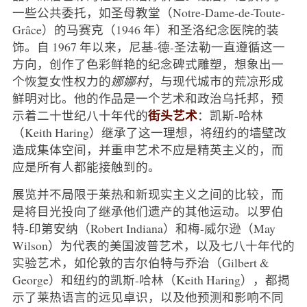
一些公共委托，如圣母教堂（Notre-Dame-de-Toute-
Grâce）的马赛克（1946 年）和圣洛纪念医院的装
饰。自 1967 年以来，尼基-德-圣法勒一直遵循这一
方向，创作了色彩鲜艳的纪念碑式雕塑，想象出一
个恢复女性权力的
娜娜村
，与现代城市的荒凉形成
鲜明对比。他的作品是一个艺术和政治乌托邦，预
街头艺术
示着二十世纪八十年代的
：凯斯-哈林
（Keith Haring）继承了这一理想，将纽约的墙壁改
造成集体空间，并重申艺术不应是精英主义的，而
应是所有人都能接触到的。
展览并不局限于莱热和新现实主义之间的比较，而
是将目光投向了继承他们遗产的其他运动。以罗伯
特-印第安纳（Robert Indiana）和梅-威尔逊（May
Wilson）为代表的美国波普艺术，以及七八十年代的
实验艺术，如伦敦的吉尔伯特与乔治（Gilbert &
George）和纽约的凯斯-哈林（Keith Haring），都揭
示了莱热语言的远见卓识，以及他预测和影响不同