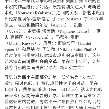
十世纪六十年代以来影响欧洲和美国新先锋派的艺
新艺
术家的作品进行了对话。展览特别关注大师与
术
Nouveau Réalisme
新艺术
派（
）之间的关系，
派由
评论家皮埃尔-雷斯塔尼（Pierre Restany）于 1960 年
创立，成员包括阿尔曼（Arman）、凯撒
（César）、雷蒙德-海因斯（Raymond Hains）、伊
夫-克莱因（Yves Klein）、马蒂尔-雷斯
Raysse
（Martial
）、丹尼尔-斯波埃里（Daniel
Spoerri）和尼基-德-圣法勒（Niki de Saint Phalle）。
通过使用日常材料和对城市现实的诗意挪用，这些
消费社会的变革
艺术家直面
。早在二十年代，莱热
就将自己的绘画语言定义为 “新现实主义”。
四个主题部分
展览分为
。第一部分名为 "
五大元
素"
，探讨色彩、自然和现代性之间的对话。早在
1924 年，费尔南-莱热（Fernand Léger）就认为色彩
是与水和火同等重要的元素。新现实主义者继续沿
着这条道路前进，创造出一种与自然和社会对话的
姿态艺术。他们利用象征现代性和四大通用元素的