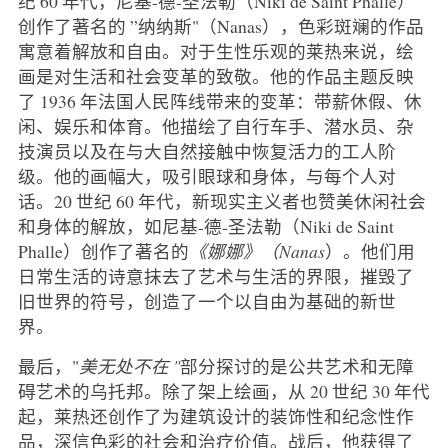
纪 60 年代，尼基-德-圣法勒（Niki de Saint Phalle）
创作了著名的 ”纳纳斯"（Nanas），色彩斑斓的作品
寓意着解放和自由。对于生性乐观的莱热来说，绘
画是对生活和社会变革的致敬。他的作品主题反映
了 1936 年法国人民阵线带来的变革：带薪休假、休
闲、娱乐和体育。他描绘了自行车手、潜水员、杂
技演员以及在与大自然接触中恢复活力的工人阶
级。他的画幅大，吸引眼球和身体，与每个人对
话。20 世纪 60 年代，新现实主义者也赞美休闲社会
和身体的解放，如尼基-德-圣法勒（Niki de Saint
Phalle）创作了著名的
《娜娜》（Nanas
）。他们用
日常生活的诗意抹去了艺术与生活的界限，摧毁了
旧世界的符号，创造了一个以自由为基础的新世
界。
最后，"
美无处不在 "
部分探讨的是公共艺术和无障
碍艺术的乌托邦。除了架上绘画，从 20 世纪 30 年代
起，莱热还创作了为建筑设计的装饰性和纪念性作
品，深信色彩的社会和治疗价值。战后，他获得了