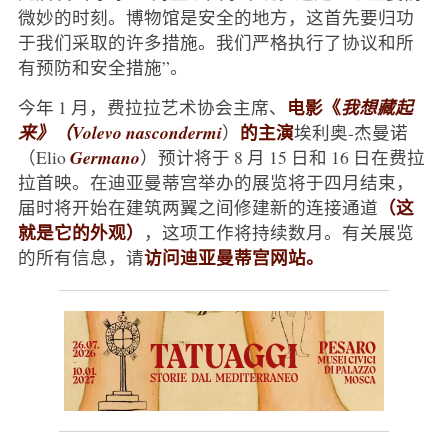
微妙的时刻。博物馆是安全的地方，这首先要归功
于我们采取的许多措施。我们严格执行了协议和所
有预防和安全措施”。
电影《
今年 1 月，费拉拉艺术协会主席、
我想藏起
的主演
来》（Volevo nascondermi
）
埃利奥-杰曼诺
（Elio
Germano
）预计将于 8 月 15 日和 16 日在费拉
拉首映。在迪亚曼蒂宫举办的展览将于四月结束，
（这
届时将开始在建筑两翼之间修建新的连接通道
就是它的外观）
，这项工作将持续数月。有关展览
访问迪亚曼蒂宫网站。
的所有信息，请