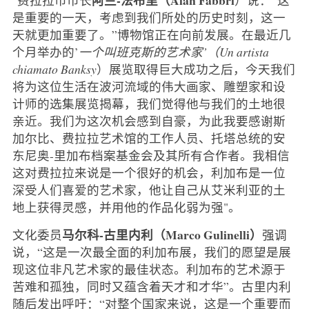
是重要的一天，考虑到我们所处的历史时刻，这一
天就更加重要了。”博物馆正在向前发展。在最近几
个月举办的’
一个叫班克斯的艺术家’（Un artista
chiamato Banksy
）展览取得巨大成功之后，今天我们
将为这位生活在波河流域的伟大画家、雕塑家和设
计师的选集展览揭幕，我们觉得他与我们的土地很
亲近。我们为这次机会感到自豪，为此我要感谢斯
加尔比、费拉拉艺术馆的工作人员、托塔总统的安
东尼奥-里加布档案基金会及其所有合作者。我相信
这对费拉拉来说是一个很好的机会，利加布是一位
深受人们喜爱的艺术家，他让自己从艾米利亚的土
地上获得灵感，并用他的作品化弱为强"。
马尔科-古里内利（Marco Gulinelli）
文化委员
强调
说，“这是一次最全面的利加布展，我们的愿望是展
现这位非凡艺术家的最佳状态。利加布的艺术源于
苦难和孤独，同时又蕴含着天才和才华”。古里内利
随后发出呼吁：“对整个国家来说，这是一个重要而