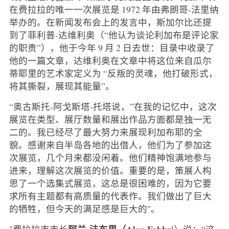
在费拉拉的唯一一次展览是 1972 年由弗朗哥-法里纳
举办的。在新闻发布会上的发言中，斯加尔比还提
到了菲利普-达维利奥（“他认为谈论利加布是评论家
的职责”），他于今年 9 月 2 日去世：目录中收录了
他的一篇文章，达维利奥在文章中将这位来自瓜尔
蒂耶里的艺术家定义为 “反叛的灵魂，他打破形式，
将其撕裂，展现其能量”。
“奥古斯托-阿戈斯塔-托塔说，”在我的记忆中，这次
展览在类型、展厅数量和展出作品方面都是独一无
二的。我已经尽了最大努力来展现利加布耶的全
貌。感谢来自半岛各地的出借人，他们为了参加这
次展览，几个月来都没闲着。他们精神饱满地参与
进来，理解这次展览的价值。重要的是，策展人构
思了一个选集式展览，这总是很困难的，因为它要
求所有主题都有高质量的代表作。我们做出了巨大
的牺牲，但今天的满足感是巨大的"。
阿兰-法布里（Alan Fabbri
"费拉拉市市长
）说：“这