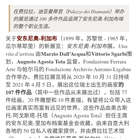
在费拉拉，迪亚曼蒂宫（Palazzo dei Diamanti）举办
的展览通过 100 多件作品追溯了安东尼奥-利加布埃
的整个职业生涯。
安东尼奥-利加布
关于
（1899 年，苏黎世 - 1965 年，
瓜尔蒂耶里）的新展览：
安东尼奥-利加布
展。
Una
Marzio Dall’Acqua
Vittorio Sgarbi
vita d’artista
由
和
策
Augusto Agosta Tota
划，
监督，Fondazione Ferrara
Arte 与帕尔马的 Fondazione Archivio Antonio Ligabue
合作举办。费拉拉展览将从 2020 年 10 月 31 日持续
的
至 2021 年 4 月 5 日，展出这位瑞士出生的画家
107 件作品
（其中一些作品从未展出过），包括 77
件绘画、20 件雕塑和 10 件素描，有望将公众带入这
位画家真实而富有远见的世界。这些作品由奥古斯
托-阿戈斯塔-托塔（Augusto Agosta Tota）担任主席
的安东尼奥-里加布档案基金会收藏，由来自意大利
各地的 50 位私人收藏家提供，并由费拉拉艺术馆