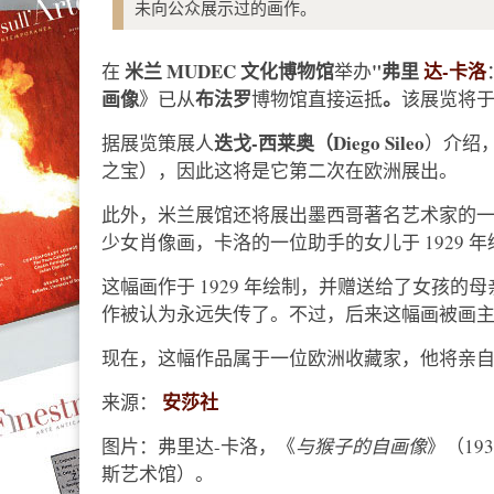
未向公众展示过的画作。
米兰
MUDEC 文化博物馆
"弗里
达-卡洛
在
举办
画像
布法罗
。
》已从
博物馆直接运抵
该展览将于 2
迭戈-西莱奥（Diego Sileo
据展览策展人
）介绍
之宝），因此这将是它第二次在欧洲展出。
此外，米兰展馆还将展出墨西哥著名艺术家的
少女肖像画，卡洛的一位助手的女儿于 1929
这幅画作于 1929 年绘制，并赠送给了女孩
作被认为永远失传了。不过，后来这幅画被画
现在，这幅作品属于一位欧洲收藏家，他将亲
安莎社
来源：
图片：弗里达-卡洛，《
与猴子的自画像
》（19
斯艺术馆）。