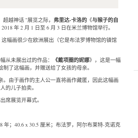
弗里达-卡洛的
与猴子的自
：超越神话 "展览之际，
《
018 年 2 月 1 日至 6 月 3 日在米兰博物馆举行。
，这幅画很少在欧洲展出（它是布法罗博物馆的镇馆
《戴项圈的妮娜
一幅从未展出过的作品：
》，这是一幅
 年绘制了这幅画，并赠送给了女孩的母亲。
的母亲。由于画作的主人公一直将画作藏匿，因此这幅画
主人的儿子拍卖。
自出席展览开幕式。
38 年；40.6 x 30.5 厘米；布法罗，阿尔布莱特-克诺克