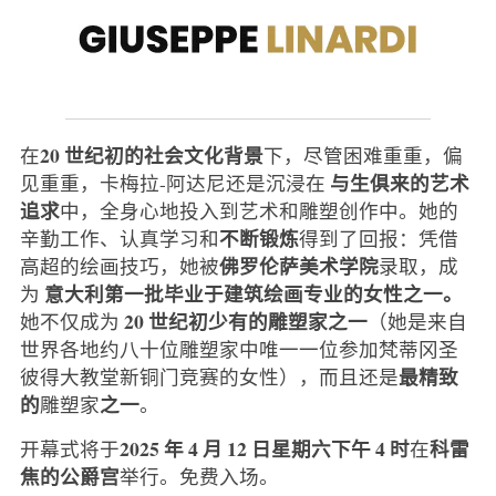
20 世纪初的社会文化背景
在
下，尽管困难重重，偏
与生俱来的艺术
见重重，卡梅拉-阿达尼还是沉浸在
追求
中，全身心地投入到艺术和雕塑创作中。她的
不断锻炼
辛勤工作、认真学习和
得到了回报：凭借
佛罗伦萨美术学院
高超的绘画技巧，她被
录取，成
意大利第一批毕业于建筑绘画专业的女性之一。
为
20 世纪初少有的雕塑家之一
她不仅成为
（她是来自
世界各地约八十位雕塑家中唯一一位参加梵蒂冈圣
最精致
彼得大教堂新铜门竞赛的女性），而且还是
的
之一
雕塑家
。
2025 年 4 月 12 日星期六下午 4 时
科雷
开幕式将于
在
焦的公爵宫
举行。免费入场。