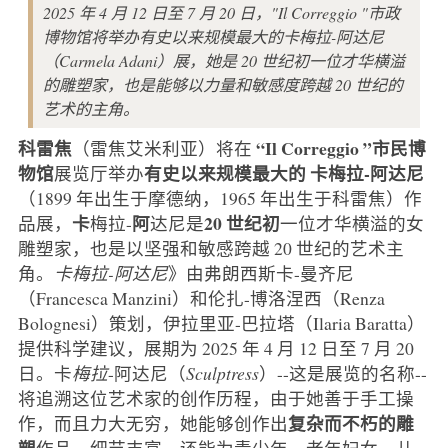
2025 年 4 月 12 日至 7 月 20 日，"Il Correggio "市政
博物馆将举办有史以来规模最大的卡梅拉-阿达尼
（Carmela Adani）展，她是 20 世纪初一位才华横溢
的雕塑家，也是能够以力量和敏感度跨越 20 世纪的
艺术的主角。
科雷焦
“Il Correggio ”市民博
（雷焦艾米利亚）将在
物馆
有史以来规模最大的
卡梅拉-阿达尼
展览厅举办
（1899 年出生于摩德纳，1965 年出生于科雷焦）作
卡
阿
20 世纪初
品展，
梅拉-
达尼是
一位才华横溢的女
雕塑家，也是以坚强和敏感跨越 20 世纪的艺术主
角。
卡梅拉-阿达尼
》由弗朗西斯卡-曼齐尼
（Francesca Manzini）和伦扎-博洛涅西（Renza
Bolognesi）策划，伊拉里亚-巴拉塔（Ilaria Baratta）
提供科学建议，展期为 2025 年 4 月 12 日至 7 月 20
日。卡
梅拉
-阿达尼（
Sculptress
）--这是展览的名称--
将追溯这位艺术家的创作历程，由于她善于手工操
复杂而不朽的雕
作，而且力大无穷，她能够创作出
塑
作品，细节丰富，还能为青少年、老年妇女、儿