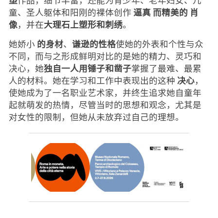
逼真
而精美的
肖
童、圣人躯体和阳刚的裸体创作
像
大理石上塑形和刺绣
，并在
。
的身材
谦逊的性格
她娇小
、
使她的外表和个性与众
不同，而与之形成鲜明对比的是她的精力、灵巧和
独自一人用锤子和凿子
决心，她
掌握了最难、最累
决心
人的材料。她在学习和工作中表现出的这种
，
使她成为了一名职业艺术家，并终生追求她自童年
起就萌发的热情，尽管当时的思想和观念，尤其是
对女性的限制，但她从未放弃过自己的理想。