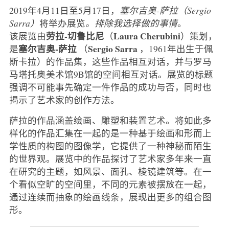
2019年4月11日至5月17日，
塞尔吉奥-萨拉（Sergio
Sarra）
将举办展览
。排除我选择做的事情
。
劳拉-切鲁比尼
Laura Cherubini
该展览由
（
）策划，
塞尔吉奥-萨拉
Sergio Sarra
是
（
，1961年出生于佩
斯卡拉）的作品集，这些作品相互对话，并与罗马
马塔托奥美术馆9B馆的空间相互对话。展览的标题
强调不可能事先确定一件作品的成功与否，同时也
揭示了艺术家的创作方法。
萨拉的作品涵盖绘画、雕塑和装置艺术。将如此多
样化的作品汇集在一起的是一种基于绘画和形而上
学性质的构图的图像学，它提供了一种神秘而陌生
的世界观。展览中的作品探讨了艺术家多年来一直
在研究的主题，如风景、面孔、棱镜建筑等。在一
个看似空旷的空间里，不同的元素被摆放在一起，
通过连续而抽象的绘画线条，展现出更多的组合图
形。