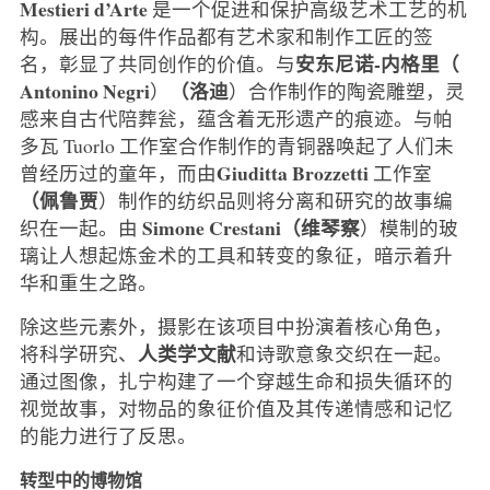
Mestieri d’Arte
是一个促进和保护高级艺术工艺的机
构。展出的每件作品都有艺术家和制作工匠的签
安东尼诺-内格里
（
名，彰显了共同创作的价值。与
Antonino Negri
（洛迪
）
）合作制作的陶瓷雕塑，灵
感来自古代陪葬瓮，蕴含着无形遗产的痕迹。与帕
多瓦 Tuorlo 工作室合作制作的青铜器唤起了人们未
Giuditta Brozzetti
曾经历过的童年，而由
工作室
（佩鲁贾
）制作的纺织品则将分离和研究的故事编
Simone Crestani
（维琴察
织在一起。由
）模制的玻
璃让人想起炼金术的工具和转变的象征，暗示着升
华和重生之路。
除这些元素外，摄影在该项目中扮演着核心角色，
人类学文献
将科学研究、
和诗歌意象交织在一起。
通过图像，扎宁构建了一个穿越生命和损失循环的
视觉故事，对物品的象征价值及其传递情感和记忆
的能力进行了反思。
转型中的博物馆