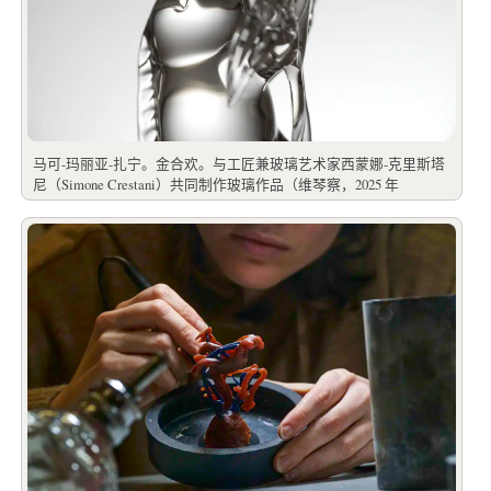
马可-玛丽亚-扎宁。金合欢。与工匠兼玻璃艺术家西蒙娜-克里斯塔
尼（Simone Crestani）共同制作玻璃作品（维琴察，2025 年