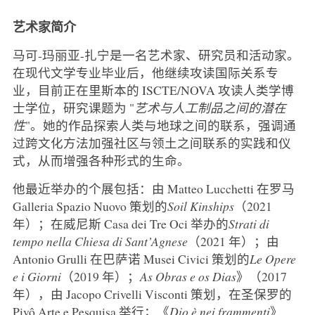
艺术家简介
马可-玛丽亚-扎宁是一名艺术家、研究员和活动家。
在现代文学专业毕业后，他继续攻读国际关系专
业，目前正在里斯本的 ISCTE/NOVA 攻读人类学博
士学位，研究课题为 "
艺术与人工制品之间的潜在
性
"。她的作品探索人类与地球之间的联系，强调通
过跨文化方法加强社区与领土之间联系的实践和仪
式，从而增强各种形式的生命。
他最近举办的个展包括：由 Matteo Lucchetti 在罗马
Galleria Spazio Nuovo 策划的
Soil Kinships
（2021
年）；在威尼斯 Casa dei Tre Oci 举办的
Strati di
tempo nella Chiesa di Sant’Agnese
（2021 年）；由
Antonio Grulli 在巴萨诺 Musei Civici 策划的
Le Opere
e i Giorni
（2019 年）；
As Obras e os Dias
》（2017
年），由 Jacopo Crivelli Visconti 策划，在圣保罗的
Pivô Arte e Pesquisa 举行；《
Dio è nei frammenti
》