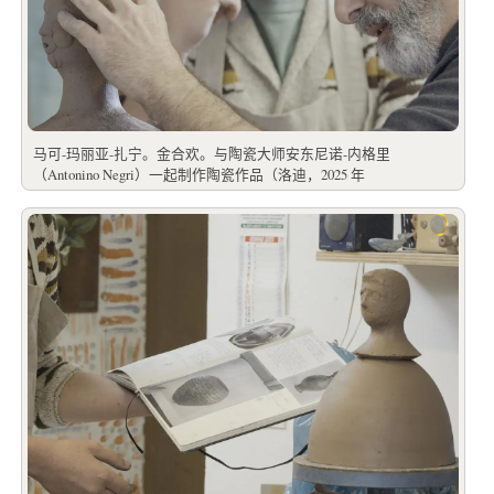
马可-玛丽亚-扎宁。金合欢。与陶瓷大师安东尼诺-内格里
（Antonino Negri）一起制作陶瓷作品（洛迪，2025 年