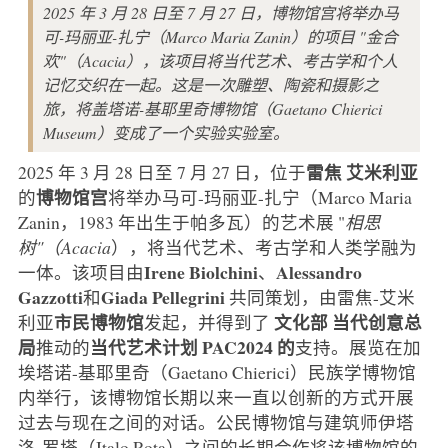
2025 年 3 月 28 日至 7 月 27 日，博物馆宫将举办马
可-玛丽亚-扎宁（Marco Maria Zanin）的项目 "金合
欢"（Acacia），该项目将当代艺术、考古学和个人
记忆交织在一起。这是一次雕塑、陶瓷和摄影之
旅，将盖塔诺-基耶里奇博物馆（Gaetano Chierici
Museum）变成了一个实验实验室。
雷焦
艾米利亚
2025 年 3 月 28 日至 7 月 27 日，位于
博物馆宫
的
将举办马可-玛丽亚-扎宁（Marco Maria
Zanin，1983 年出生于帕多瓦）的艺术展 "
相思
树"（Acacia
），将当代艺术、考古学和人类学融为
Irene
Biolchini
Alessandro
一体。该项目由
、
Gazzotti
Giada
Pellegrini
和
共同策划，由雷焦-艾米
市民博物馆
文化部
当代创意总
利亚
发起，并得到了
局
当代艺术计划 PAC2024 的
推动的
支持。展览在加
埃塔诺-基耶里奇（Gaetano Chierici）民族学博物馆
内举行，该博物馆长期以来一直以创新的方式开展
过去与现在之间的对话。公民博物馆与建筑师伊塔
洛-罗塔（Italo Rota）之间的长期合作将该博物馆的