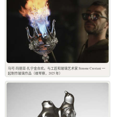
马可-玛丽亚-扎宁金合欢。与工匠和玻璃艺术家 Simone Crestani 一
起制作玻璃作品（维琴察，2025 年）