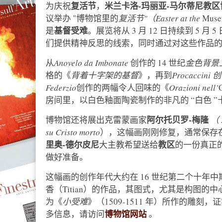
复活节
米兰卡洛-玛丽亚-马尔蒂尼教区博物馆（Mu
为庆祝
，
议举办 "博物馆里的
复活节"（Easter at the
Mu
基督受难
是
。展览将从 3 月 12 日持续到 5
们提供精神反思的线索，同时通过对这些作品
从
Anovelo da Imbonate
创作的 14 世纪
金色背景
格的《
背着十字架的基督
》，再到
Procaccini
Federzio
创作的两幅令人回味的《
Orazioni nell’
房间里，以白色釉面陶瓷制作的非凡的 “白色 ”
阿尔托贝罗-梅隆
博物馆还将展出克雷蒙画家
（
su Cristo morto
），这幅画刚刚修复，通常保存
里奥-德尔皮尼
教区
大主教希望送给
的一份真正
做好准备。
这幅画的创作年代大约在 16 世纪第二个十年中
香（Titian）的作品，其图式，尤其是构图的
为《
小受难
》（1509-1511 年）所作的雕
博物馆网站
多信息，请访问
。