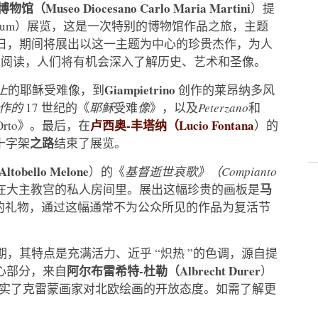
seo Diocesano Carlo Maria Martini
）提
seum）展览，这是一次特别的博物馆作品之旅，主题
 月 5 日，期间将展出以这一主题为中心的珍贵杰作，为人
的阅读，人们将有机会深入了解历史、艺术和圣像。
Giampietrino
上
的耶稣受难像，到
创作的莱昂纳多风
 创作的
17 世纪的《
耶稣
受难
像
》，以及
Peterzano
和
卢西奥-丰塔纳（Lucio Fontana
Orto》。最后，在
）的
之路
十字架
结束了展览。
Altobello Melone
）的《
基督逝世哀歌》（Compianto
马
在大主教宫的私人房间里。展出这幅珍贵的画板是
的礼物，通过这幅通常不为公众所见的作品为复活节
期，其特点是充满活力、近乎 “炽热 ”的色调，源自提
阿尔布雷希特-杜勒（Albrecht Durer
中心部分，来自
）
刻，证实了克雷蒙画家对北欧绘画的开放态度。如需了解更