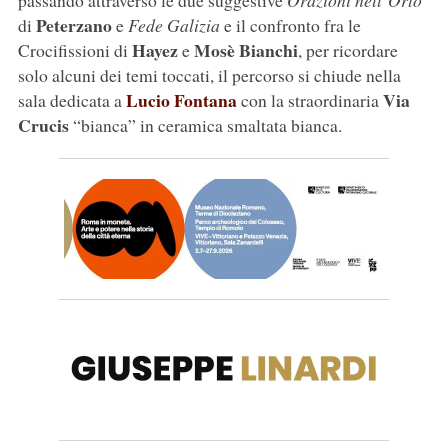
passando attraverso le due suggestive
Orazioni nell’Orto
Peterzano
di
e
Fede Galizia
e il confronto fra le
Hayez
Mosè Bianchi
Crocifissioni di
e
, per ricordare
solo alcuni dei temi toccati, il percorso si chiude nella
Lucio Fontana
Via
sala dedicata a
con la straordinaria
Crucis
“bianca” in ceramica smaltata bianca.