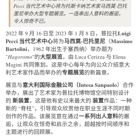
Pecci 当代艺术中心将为托斯卡纳艺术家马西莫-巴托
里尼举办大型专题展览。一连串出人意料的邂逅，
令人惊奇不已。
Luigi
2022 年 9 月 16 日至 2023 年 1 月 8 日，普拉托
Pecci 当代艺术中心
马西莫-巴托里尼
Massimo
将为
（
Bartolini
，1962 年出生于塞西纳）举办题为
大型展览
"
Hagoromo
"的
，由 Luca Cerizza 与 Elena
Magini 共同策划。这是中心每年为向公众介绍意大
专题展览
利艺术家作品而举办的
的新篇章。
意大利国际金融公司（Intesa Sanpaolo
展览与
）合作
举办，展出了艺术家为普拉托博物馆空间特别设计
新装置
装置
的
，这是他有史以来最大的
作品：一种
新的 “脊柱”，引导观众欣赏他在职业生涯不同时期
一系列出人意料
创作的作品。该展览意在通过
的邂
逅，让观众在惊奇和启示之余，超越按时间顺序和
主题进行的回顾展。