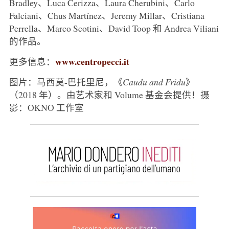
Bradley、Luca Cerizza、Laura Cherubini、Carlo
Falciani、Chus Martínez、Jeremy Millar、Cristiana
Perrella、Marco Scotini、David Toop 和 Andrea Viliani
的作品。
www.centropecci.it
更多信息：
图片：马西莫-巴托里尼，《
Caudu and Fridu
》
（2018 年）。由艺术家和 Volume 基金会提供！摄
影：OKNO 工作室