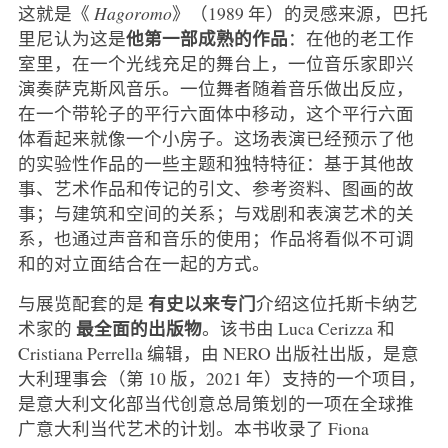
这就是《
Hagoromo
》（1989 年）的灵感来源，巴托
他第一部成熟的作品
里尼认为这是
：在他的老工作
室里，在一个光线充足的舞台上，一位音乐家即兴
演奏萨克斯风音乐。一位舞者随着音乐做出反应，
在一个带轮子的平行六面体中移动，这个平行六面
体看起来就像一个小房子。这场表演已经预示了他
的实验性作品的一些主题和独特特征：基于其他故
事、艺术作品和传记的引文、参考资料、图画的故
事；与建筑和空间的关系；与戏剧和表演艺术的关
系，也通过声音和音乐的使用；作品将看似不可调
和的对立面结合在一起的方式。
有史以来专门
与展览配套的是
介绍这位托斯卡纳艺
最全面的出版物
术家的
。该书由 Luca Cerizza 和
Cristiana Perrella 编辑，由 NERO 出版社出版，是意
大利理事会（第 10 版，2021 年）支持的一个项目，
是意大利文化部当代创意总局策划的一项在全球推
广意大利当代艺术的计划。本书收录了 Fiona