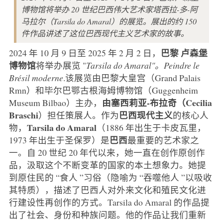
博物馆将举办 20 世纪巴西伟大艺术家塔西拉-多-阿
马拉尔（Tarsila do Amaral）的展览。展出的约 150
件作品讲述了这位巴西现代主义艺术家的故事。
巴黎
卢森堡
2024 年 10 月 9 日至 2025 年 2 月 2 日，
博物馆
将举办展览 "
Tarsila do Amaral"。Peindre le
Brésil moderne
.该展览由巴黎大皇宫（Grand Palais
Rmn）和毕尔巴鄂古根海姆博物馆（Guggenheim
由塞西莉亚-布拉奇（Cecilia
Museum Bilbao）主办，
Braschi
巴西现代主义
）担任策展人。作为
的核心人
Tarsila do Amaral
物，
（1886 年出生于卡皮瓦里，
巴西
1973 年出生于圣保罗）是
最重要的艺术家之
一。自 20 世纪 20 年代以来，她一直在创作原创作
品，汲取这个不断变革的国家的本土想象力。她提
到原住民的 “食人 ”习俗（隐喻为 “吞噬他人 ”以吸收
其特质），描述了巴西人对外来文化和殖民文化进
行建设性再创作的方式。Tarsila do Amaral 的作品提
出了社会、身份和种族问题。他的作品让我们重新